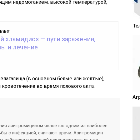
бщим недомоганием, высокой температурой,
Те
кже:
й хламидиоз — пути заражения,
ы и лечение
влагалища (в основном белые или желтые),
 кровотечение во время полового акта.
Аг
ния азитромицином является одним из наиболее
бы с инфекцией, считают врачи. Азитромицин
м действия и хорошей переносимостью, что