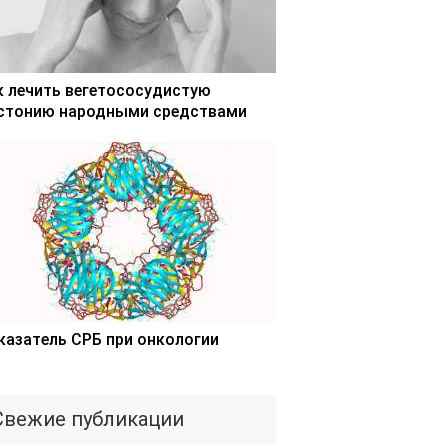
к лечить вегетососудистую
стонию народными средствами
казатель СРБ при онкологии
Свежие публикации