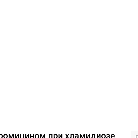
тромицином при хламидиозе