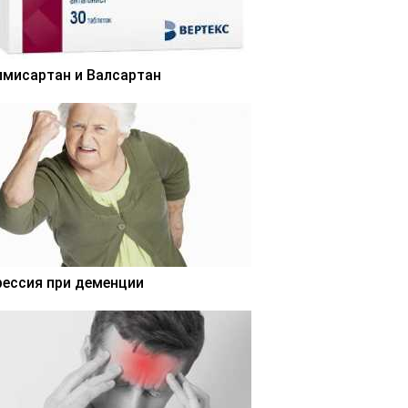
лмисартан и Валсартан
рессия при деменции