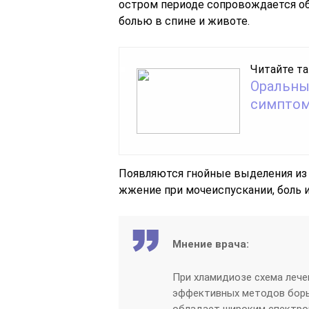
остром периоде сопровождается о
болью в спине и животе.
Читайте та
Оральны
симптом
Появляются гнойные выделения из 
жжение при мочеиспускании, боль и
Мнение врача:
При хламидиозе схема лече
эффективных методов борь
обладает широким спектро