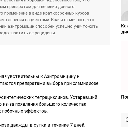
ым препаратом для лечения данного
го применение в виде краткосрочных курсов
ма лечения пациентами. Врачи отмечают, что
Ка
ании азитромицин способен успешно уничтожить
ди
редотвратить ее рецидивы.
ия чувствительны к Азитромицину и
итаются препаратами выбора при хламидиозе.
По
усинтетических тетрациклинов. Устаревший
о из-за появления большого количества
х побочных эффектов.
озе дважды в сутки в течение 7 дней.