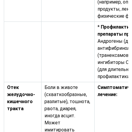
(например, оп
продукты, лека
физические фа
*
Профилактич
препараты при
Андрогены (дан
антифибринол
(транексамовая
ингибиторы C1
(для длительно
профилактики)
Отек
Боли в животе
Симптоматич
желудочно-
(схваткообразные,
лечение:
кишечного
разлитые), тошнота,
тракта
рвота, диарея,
иногда асцит.
Может
имитировать