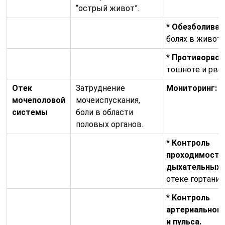
“острый живот”.
*
Обезболива
болях в животе
*
Противорвот
тошноте и рвот
Отек
Затруднение
Мониторинг:
мочеполовой
мочеиспускания,
системы
боли в области
половых органов.
*
Контроль
проходимости
дыхательных п
отеке гортани.
*
Контроль
артериального
и пульса.