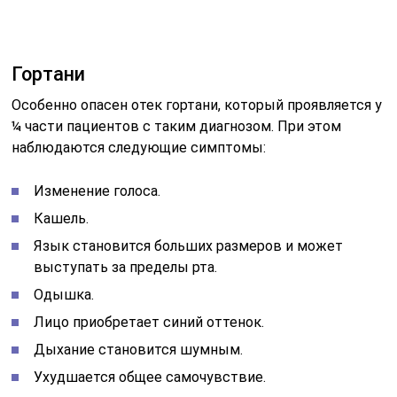
выступать за пределы рта.
Одышка.
Лицо приобретает синий оттенок.
Дыхание становится шумным.
Ухудшается общее самочувствие.
Отек распространяется на всю дыхательную систему,
в том числе и на слизистую трахеи, а также бронхи,
что значительно ухудшает состояние пациента и не
дает ему возможности нормально дышать. Возможно
развитие бронхообструкции. В запущенных случаях
отек гортани способен привести к асфиксии и смерти.