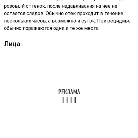
розовый оттенок, после надавливания на нее не
остается следов. Обычно отек проходит в течение
нескольких часов, а возможно и суток. При рецидиве
обычно поражаются одни и те же места.
Лица
Отек Квинке на лице представляет серьезную угрозу
для жизни и здоровья человека, так как может
распространиться на головной мозг. Основные
симптомы включают:
Читайте также:
Что такое патчи для
глаз и для чего они
нужны