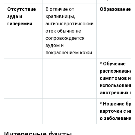
Отсутствие
В отличие от
Образование п
зуда и
крапивницы,
гиперемии
ангионевротический
отек обычно не
сопровождается
зудом и
покраснением кожи.
*
Обучение
распознавани
симптомов и
использовани
экстренных пр
*
Ношение бра
карточки с и
о заболевании
Интересные факты