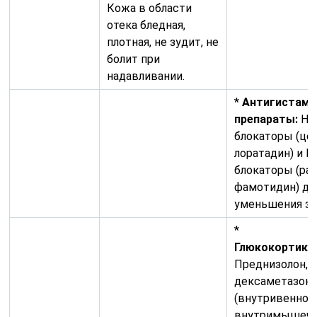
Кожа в области
отека бледная,
плотная, не зудит, не
болит при
надавливании.
*
Антигистам
препараты:
H1
блокаторы (це
лоратадин) и H
блокаторы (ра
фамотидин) дл
уменьшения зуд
*
Глюкокортико
Преднизолон,
дексаметазон
(внутривенно 
внутримышечн