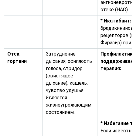
ангионевроти
отеке (НАО).
*
Икатибант:
Б
брадикининов
рецепторов (н
Фиразир) при Н
Отек
Затруднение
Профилактика
гортани
дыхания, осиплость
поддерживаю
голоса, стридор
терапия:
(свистящее
дыхание), кашель,
чувство удушья.
Является
жизнеугрожающим
состоянием.
*
Избегание тр
Если известны