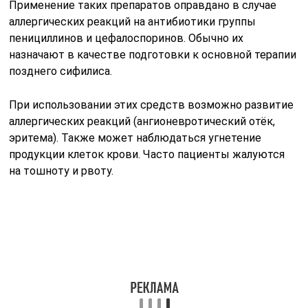
Применение таких препаратов оправдано в случае
аллергических реакций на антибиотики группы
пенициллинов и цефалоспоринов. Обычно их
назначают в качестве подготовки к основной терапии
позднего сифилиса.
При использовании этих средств возможно развитие
аллергических реакций (ангионевротический отёк,
эритема). Также может наблюдаться угнетение
продукции клеток крови. Часто пациенты жалуются
на тошноту и рвоту.
Если в анамнезе пациента имеются сведения об
аллергии на пенициллины и цефалоспорины, то для
лечения сифилиса назначаются препараты из группы
резервных антибиотиков.
Резервные антибиотики