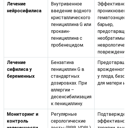
Лечение
Внутривенное
Эффективно
нейросифилиса
введение водного
проникновени
кристаллического
гематоэнцеф
пенициллина G или
барьер,
прокаин-
предотвраще
пенициллина с
необратимых
пробенецидом.
неврологичес
повреждений
Лечение
Бензатина
Предотвраще
сифилиса у
пенициллин G в
врожденного
беременных
стандартных
у плода, безо
дозировках. При
для матери и 
аллергии –
десенсибилизация
к пенициллину.
Мониторинг и
Регулярные
Подтвержде
контроль
серологические
эффективнос
излеченности
тесты (RPR, VDRL)
терапии, выя