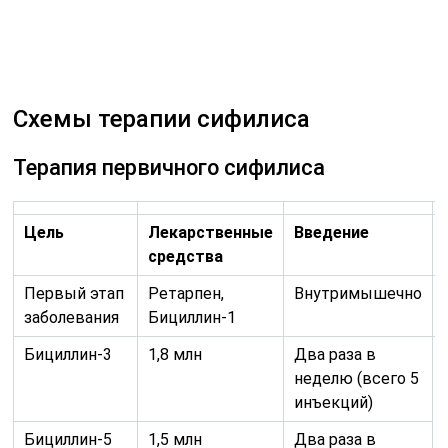
заболевания
Бициллин-1
Бициллин-3
1,8 млн
Два раза в
неделю (всего 5
инъекций)
Бициллин-5
1,5 млн
Два раза в
неделю (всего 2
инъекции)
Пенициллин
600 тыс.
Два раза в день
на протяжении
десяти дней
Пенициллин
1 млн
Четыре раза в
день (каждые 6
часов, на
протяжении
десяти дней)
Прокаин-
1,2 млн
Один раз в день,