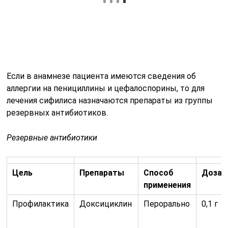
Цель
Препараты
Способ
Доза
применения
Профилактика
Доксициклин
Перорально
0,1 г
Первый
То же, но в
период
течение 15
дней (30
таблеток)
Вторичный и
То же, но в
ранний
течение 30
скрытый
дней (60
период
таблеток)