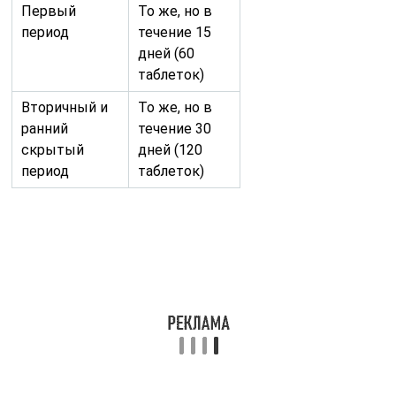
Схемы терапии сифилиса
Терапия первичного сифилиса
Цель
Лекарственные
Введение
средства
Первый этап
Ретарпен,
Внутримышечно