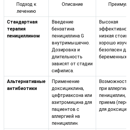
Подход к
Описание
Преимущ
лечению
Стандартная
Введение
Высокая
терапия
бензатина
эффективнос
пенициллином
пенициллина G
низкая стоим
внутримышечно.
хорошо изуче
Дозировка и
безопасен дл
длительность
беременных.
зависят от стадии
сифилиса.
Альтернативные
Применение
Возможность
антибиотики
доксициклина,
при аллергии 
цефтриаксона или
пенициллин, 
азитромицина для
приема (перо
пациентов с
для доксицикл
аллергией на
пенициллин.