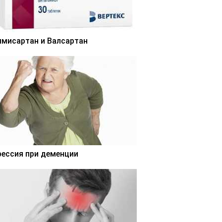
лмисартан и Валсартан
рессия при деменции