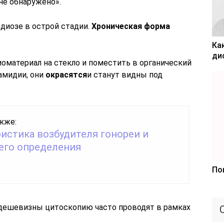
не обнаружено».
диозе в острой стадии.
Хроническая форма
Ка
ди
иоматериал на стекло и поместить в органический
ламидии, они
окрасятся
и станут видны под
кже:
истика возбудителя гонореи и
его определения
По
а дешевизны цитоскопию часто проводят в рамках