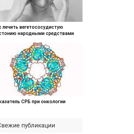
к лечить вегетососудистую
стонию народными средствами
казатель СРБ при онкологии
Свежие публикации