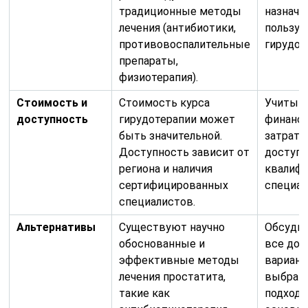
традиционные методы
назначе
лечения (антибиотики,
пользу
противовоспалительные
гирудот
препараты,
физиотерапия).
Стоимость и
Стоимость курса
Учитыв
доступность
гирудотерапии может
финанс
быть значительной.
затраты
Доступность зависит от
доступ
региона и наличия
квалиф
сертифицированных
специал
специалистов.
Альтернативы
Существуют научно
Обсудит
обоснованные и
все до
эффективные методы
вариант
лечения простатита,
выбрать
такие как
подходя