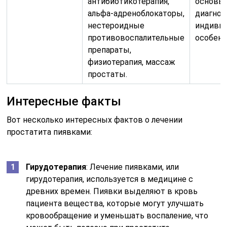
антибиотикотерапия,
основыв
альфа-адреноблокаторы,
диагноз
нестероидные
индиви
противовоспалительные
особенн
препараты,
физиотерапия, массаж
простаты.
Интересные факты
Вот несколько интересных фактов о лечении
простатита пиявками:
Гирудотерапия
: Лечение пиявками, или
гирудотерапия, используется в медицине с
древних времен. Пиявки выделяют в кровь
пациента вещества, которые могут улучшать
кровообращение и уменьшать воспаление, что