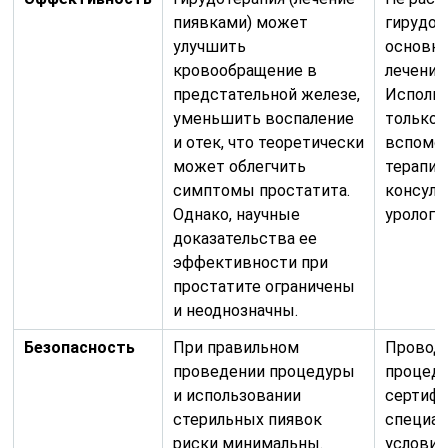
пиявками) может
гирудот
улучшить
основно
кровообращение в
лечения
предстательной железе,
Исполь
уменьшить воспаление
только 
и отек, что теоретически
вспомог
может облегчить
терапии
симптомы простатита.
консуль
Однако, научные
уролого
доказательства ее
эффективности при
простатите ограничены
и неоднозначны.
Безопасность
При правильном
Провод
проведении процедуры
процеду
и использовании
сертиф
стерильных пиявок
специал
риски минимальны.
условия