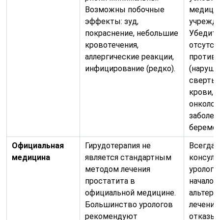
Возможны побочные
медици
эффекты: зуд,
учрежде
покраснение, небольшие
Убедить
кровотечения,
отсутст
аллергические реакции,
противо
инфицирование (редко).
(наруше
сверты
крови, 
онколог
заболев
беремен
Официальная
Гирудотерапия не
Всегда
медицина
является стандартным
консуль
методом лечения
уролого
простатита в
началом
официальной медицине.
альтерн
Большинство урологов
лечения
рекомендуют
отказыв