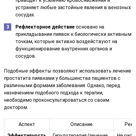
приводит к усилению кровоснабжения и
устраняет любые застойные явления в венозных
сосудах.
Рефлекторное действие
основано на
прикладывании пиявок к биологически активным
точкам, которые активно воздействуют на
функционирование внутренних органов и
сосудов.
Подобные эффекты позволяют использовать лечение
простатита пиявками у большинства пациентов с
различными формами заболевания. Однако, перед
назначением подобного подхода к терапии,
необходимо проконсультироваться со своим
доктором.
Аспект
Описание
Реко
Эффективность
Гирудотерапия (лечение
Не расс