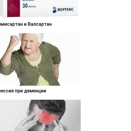
лмисартан и Валсартан
рессия при деменции