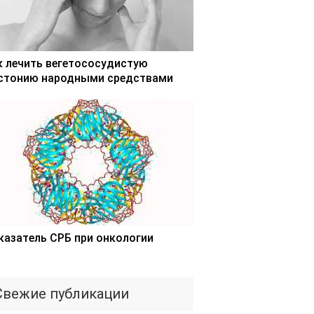
к лечить вегетососудистую
стонию народными средствами
казатель СРБ при онкологии
Свежие публикации