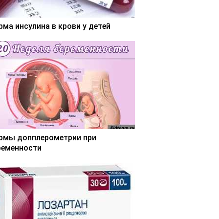
рма инсулина в крови у детей
рмы допплерометрии при
ременности