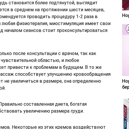
рудь становится более подтянутой, выглядит
ется в среднем на протяжении шести месяцев,
Но
омендуется проводить процедуру 1-2 раза в
 и любая физиотерапия, миостимуляция имеет свои
ед началом сеансов стоит проконсультироваться
лько после консультации с врачом, так как
 чувствительной областью, и любое
т привести к проблемам в будущем. В то же
массаж способствует улучшению кровообращения
т не увеличиться в размере, она определенно
Но
бе
ой.
Правильно составленная диета, богатая
ствовать увеличению размера груди.
емов. Некоторые из этих кремов воздействуют