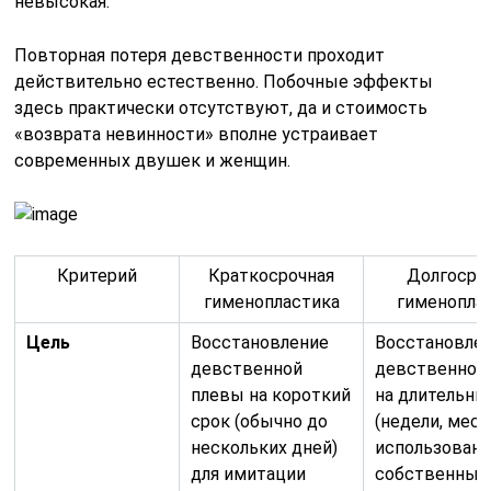
невысокая.
Повторная потеря девственности проходит
действительно естественно. Побочные эффекты
здесь практически отсутствуют, да и стоимость
«возврата невинности» вполне устраивает
современных двушек и женщин.
Критерий
Краткосрочная
Долгосро
гименопластика
гименопла
Цель
Восстановление
Восстановле
девственной
девственной
плевы на короткий
на длительны
срок (обычно до
(недели, меся
нескольких дней)
использован
для имитации
собственных