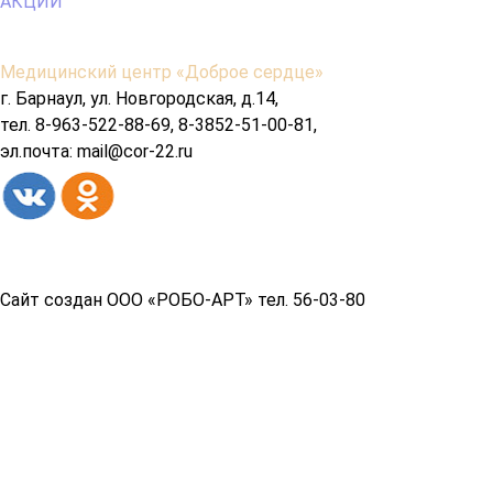
АКЦИИ
Содержимое
Медицинский центр «Доброе сердце»
подвала
г. Барнаул, ул. Новгородская, д.14,
тел. 8-963-522-88-69, 8-3852-51-00-81,
эл.почта: mail@cor-22.ru
Copyright© 2026 год
Сайт создан ООО «РОБО-АРТ» тел. 56-03-80