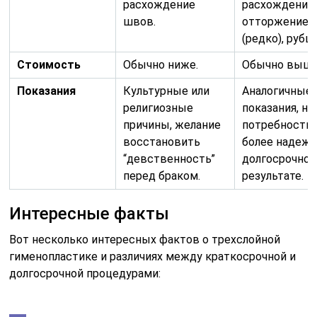
расхождение
расхождение
швов.
отторжение 
(редко), рубц
Стоимость
Обычно ниже.
Обычно выше
Показания
Культурные или
Аналогичные
религиозные
показания, но
причины, желание
потребность
восстановить
более надежн
“девственность”
долгосрочно
перед браком.
результате.
Интересные факты
Вот несколько интересных фактов о трехслойной
гименопластике и различиях между краткосрочной и
долгосрочной процедурами: