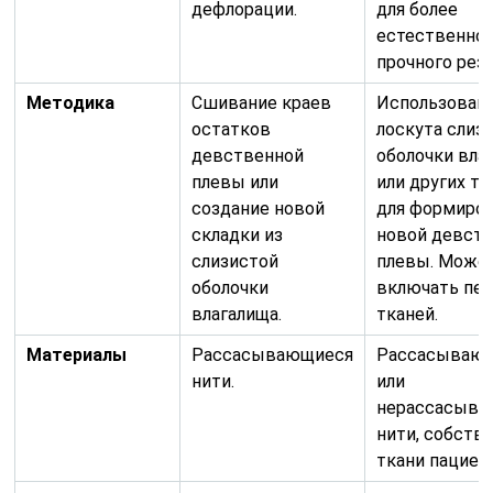
дефлорации.
для более
естественног
прочного резу
Методика
Сшивание краев
Использован
остатков
лоскута слиз
девственной
оболочки вла
плевы или
или других тк
создание новой
для формиро
складки из
новой девст
слизистой
плевы. Може
оболочки
включать пе
влагалища.
тканей.
Материалы
Рассасывающиеся
Рассасываю
нити.
или
нерассасыва
нити, собств
ткани пациен