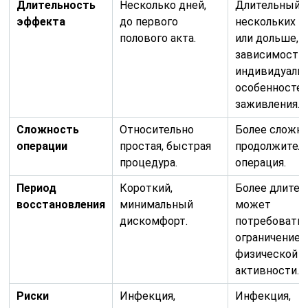
Длительность
Несколько дней,
Длительный, 
эффекта
до первого
нескольких 
полового акта.
или дольше, 
зависимости 
индивидуаль
особенностей
заживления.
Сложность
Относительно
Более сложна
операции
простая, быстрая
продолжител
процедура.
операция.
Период
Короткий,
Более длител
восстановления
минимальный
может
дискомфорт.
потребовать
ограничение
физической
активности.
Риски
Инфекция,
Инфекция,