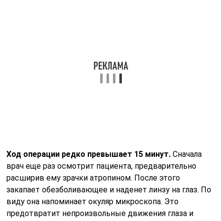
Ход операции редко превышает 15 минут.
Сначала
врач еще раз осмотрит пациента, предварительно
расширив ему зрачки атропином. После этого
закапает обезболивающее и наденет линзу на глаз. По
виду она напоминает окуляр микроскопа. Это
предотвратит непроизвольные движения глаза и
позволит точно сфокусировать луч лазера на
проблемном участке.
Пациент будет видеть действие лазера как
вспышки яркого света.
Как правило, они не вызывают никаких неприятных
ощущений, но некоторые больные отмечают у себя
легкое покалывание, головокружение или приступы
тошноты. Операция проходит в положении сидя.
Врач находится напротив пациента и направляет лазер
на проблемные зоны. Сам глаз надежно зафиксирован,