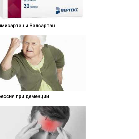
лмисартан и Валсартан
рессия при деменции