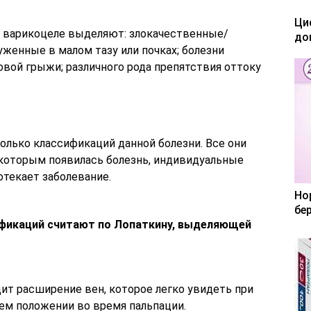
Ци
о варикоцеле выделяют: злокачественные/
до
женные в малом тазу или почках; болезни
ховой грыжи; различного рода препятствия оттоку
олько классификаций данной болезни. Все они
которым появилась болезнь, индивидуальные
отекает заболевание.
Но
бе
ификаций считают по Лопаткину, выделяющей
дит расширение вен, которое легко увидеть при
ем положении во время пальпации.