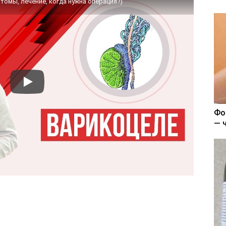
томы, лечение, когда нужна операция?)
Фо
— 