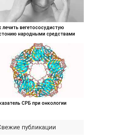
к лечить вегетососудистую
стонию народными средствами
казатель СРБ при онкологии
Свежие публикации