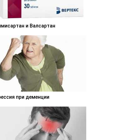
лмисартан и Валсартан
рессия при деменции