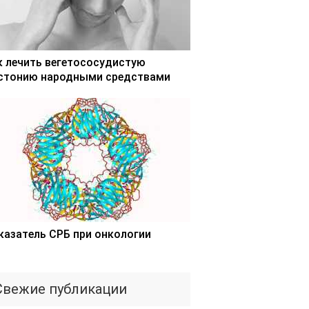
к лечить вегетососудистую
стонию народными средствами
казатель СРБ при онкологии
Свежие публикации