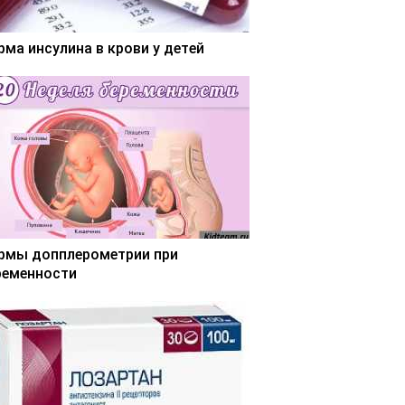
рма инсулина в крови у детей
рмы допплерометрии при
ременности