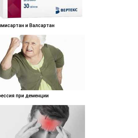
лмисартан и Валсартан
рессия при деменции