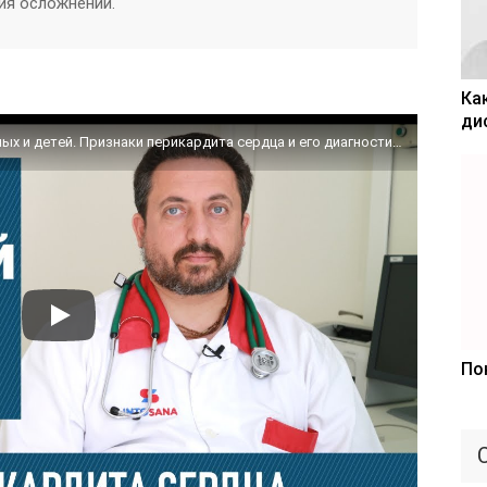
ия осложнений.
Ка
ди
Перикардит: симптомы и лечение у взрослых и детей. Признаки перикардита сердца и его диагностика
По