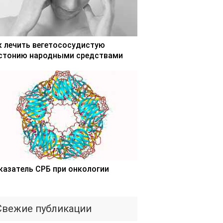
к лечить вегетососудистую
стонию народными средствами
казатель СРБ при онкологии
Свежие публикации