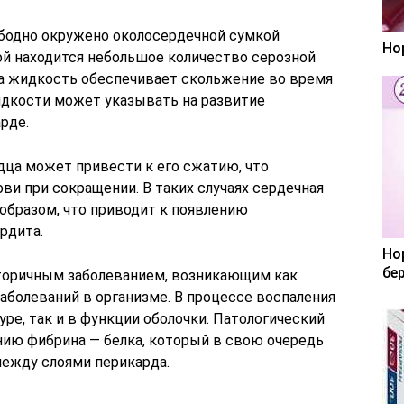
бодно окружено околосердечной сумкой
Но
ой находится небольшое количество серозной
Эта жидкость обеспечивает скольжение во время
идкости может указывать на развитие
рде.
дца может привести к его сжатию, что
и при сокращении. В таких случаях сердечная
бразом, что приводит к появлению
рдита.
Но
бе
вторичным заболеванием, возникающим как
аболеваний в организме. В процессе воспаления
уре, так и в функции оболочки. Патологический
ию фибрина — белка, который в свою очередь
ежду слоями перикарда.