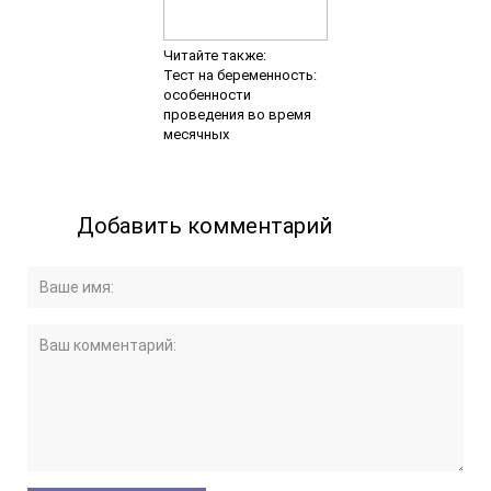
Кардиология
НЕВРОЛОГИЯ
ЭКГ
Психологическая помощь
Мануальная терапия и реабилитация
МАССАЖ
ЛОГОПЕДИЧЕСКАЯ ПОМОЩЬ
РЕФЛЕКСОТЕРАПИЯ
ТЕРАПИЯ
СПЕЦИАЛИСТЫ
ПРАЙС
УНИКАЛЬНЫЕ МЕТОДИКИ
НОВОСТИ
ПОЛЕЗНАЯ ИНФОРМАЦИЯ
ОТЗЫВЫ
ОСТАВИТЬ ОТЗЫВ О ЦЕНТРЕ
Отзывы о Сидоренко Ю.В.
Отзывы о Ридель Н.В.
Отзывы о Огородникове И.И.