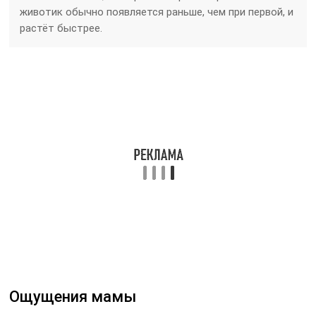
животик обычно появляется раньше, чем при первой, и
растёт быстрее.
Ощущения мамы
19 недель беременности — благоприятный
период вынашивания
Для 19 недели вынашивания характерны следующие
ощущения:
периодические покалывающие боли в паху или
внизу живота, вызванные растяжением связок
тазовой области растущей маткой;
головокружение, слабость, головная боль —
следствия активного поступления крови из
организма мамы к плоду;
влагалищные выделения становятся более