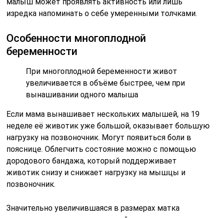
Читайте также:
Можно ли
забеременеть после
аборта и как
правильно
спланировать зачатие
Особенности ЭКО-беременности
ЭКО-беременность требует особого
наблюдения врача
При беременности, наступившей в результате
экстракорпорального оплодотворения, женщина
находится под пристальным вниманием врачей.
Период повышенного риска осложнений
беременности в этом случае заканчивается примерно