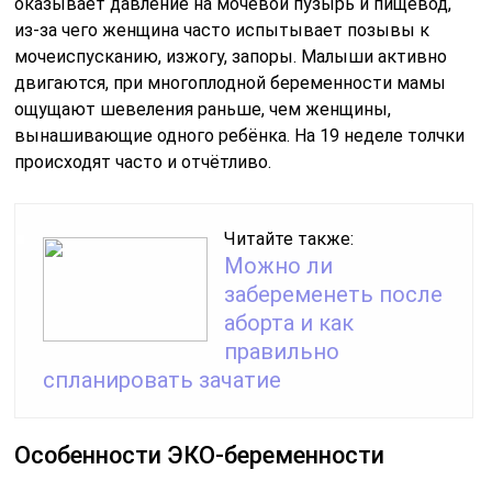
в середине второго триместра. Мама регулярно сдаёт
дополнительные анализы крови на гормоны, а на 19
неделе ей может быть назначена допплерометрия —
исследование качества кровотока между плодом и
плацентой.
Фотогалерея: животики на 19 неделе
Повышенное артериальное давление при
беременности — признак гестоза
Пешие прогулки на свежем воздухе пойдут на пользу
будущей маме
Оценка статьи:
(пока оценок нет)
Поделиться с друзьями:
Твитнуть
Поделиться
Отправить
Класснуть