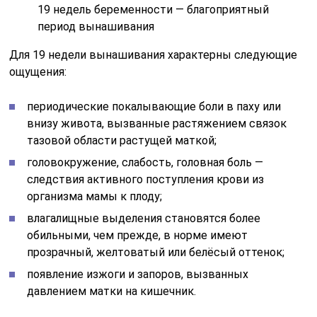
обильными, чем прежде, в норме имеют
прозрачный, желтоватый или белёсый оттенок;
появление изжоги и запоров, вызванных
давлением матки на кишечник.
На 19 неделе становятся всё более заметными
шевеления плода в животе. Если вы ещё не ощутили
заветные пиночки, скорее всего, вы принимаете их за
работу кишечника, чуть позже они станут совсем
явными, и вы их ни с чем не перепутаете. Вести
подсчёт шевелений на этом сроке нецелесообразно,
малыш может проявлять активность или лишь
изредка напоминать о себе умеренными толчками.
Особенности многоплодной
беременности
При многоплодной беременности живот
увеличивается в объёме быстрее, чем при