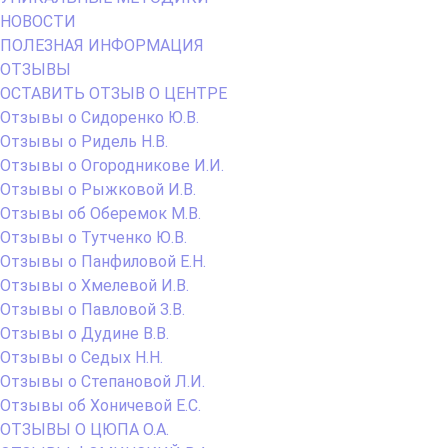
тел. 8-963-522-88-69, 8-3852-51-00-81,
эл.почта: mail@cor-22.ru
Copyright© 2026 год
Сайт создан ООО «РОБО-АРТ» тел. 56-03-80