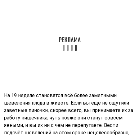
вынашивании одного малыша
Если мама вынашивает нескольких малышей, на 19
неделе её животик уже большой, оказывает большую
нагрузку на позвоночник. Могут появиться боли в
пояснице. Облегчить состояние можно с помощью
дородового бандажа, который поддерживает
животик снизу и снижает нагрузку на мышцы и
позвоночник.
Значительно увеличившаяся в размерах матка
оказывает давление на мочевой пузырь и пищевод,
из-за чего женщина часто испытывает позывы к
мочеиспусканию, изжогу, запоры. Малыши активно
двигаются, при многоплодной беременности мамы
ощущают шевеления раньше, чем женщины,
вынашивающие одного ребёнка. На 19 неделе толчки
происходят часто и отчётливо.