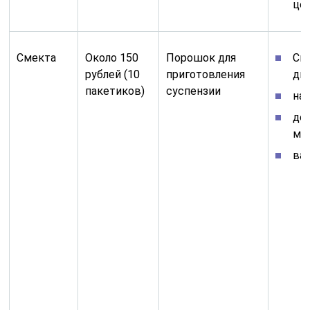
це
Смекта
Около 150
Порошок для
См
рублей (10
приготовления
ди
пакетиков)
суспензии
нат
де
мо
ва