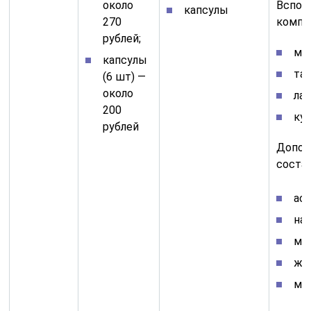
около
Вспом
капсулы
270
компо
рублей;
маг
капсулы
тал
(6 шт) —
около
лак
200
ку
рублей
Допол
соста
ас
на
ма
же
мя