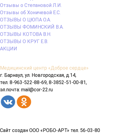
Отзывы о Степановой Л.И.
Отзывы об Хоничевой Е.С.
ОТЗЫВЫ О ЦЮПА О.А.
ОТЗЫВЫ ФОМИНСКИЙ В.А.
ОТЗЫВЫ КОТОВА В.Н.
ОТЗЫВЫ О КРУГ Е.В.
АКЦИИ
Содержимое
Медицинский центр «Доброе сердце»
подвала
г. Барнаул, ул. Новгородская, д.14,
тел. 8-963-522-88-69, 8-3852-51-00-81,
эл.почта: mail@cor-22.ru
Copyright© 2026 год
Сайт создан ООО «РОБО-АРТ» тел. 56-03-80