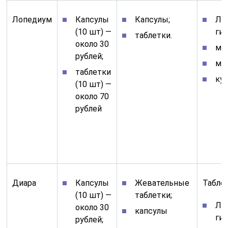
Лопедиум
Капсулы
Капсулы;
Ло
(10 шт) —
ги
таблетки.
около 30
мо
рублей;
маг
таблетки
ку
(10 шт) —
около 70
рублей
Диара
Капсулы
Жевательные
Таблет
(10 шт) —
таблетки;
Ло
около 30
капсулы
ги
рублей;