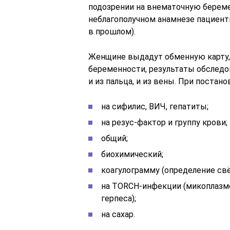
подозрении на внематочную береме
неблагополучном анамнезе пациен
в прошлом).
Женщине выдадут обменную карту, 
беременности, результаты обследов
и из пальца, и из вены. При постан
на сифилис, ВИЧ, гепатиты;
на резус-фактор и группу крови;
общий;
биохимический;
коагулограмму (определение св
на TORCH-инфекции (микоплазмо
герпеса);
на сахар.