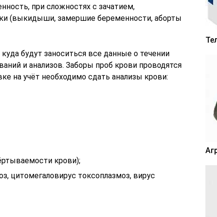
нность, при сложностях с зачатием,
тки (выкидыши, замершие беременности, аборты
Те
куда будут заноситься все данные о течении
аний и анализов. Заборы проб крови проводятся
овке на учёт необходимо сдать анализы крови:
Аг
ёртываемости крови);
з, цитомегаловирус токсоплазмоз, вирус