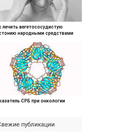
к лечить вегетососудистую
стонию народными средствами
казатель СРБ при онкологии
Свежие публикации