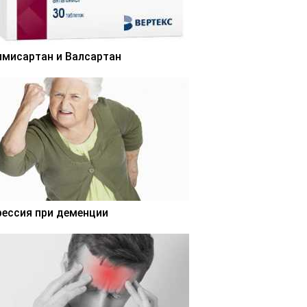
лмисартан и Валсартан
рессия при деменции