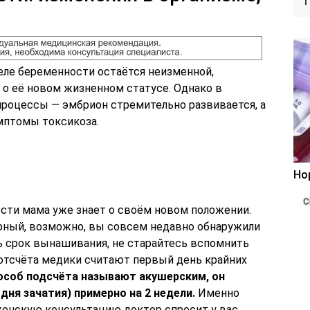
ле беременности остаётся неизменной,
о её новом жизненном статусе. Однако в
процессы — эмбрион стремительно развивается, а
мптомы токсикоза.
Но
ости мама уже знает о своём новом положении.
рный, возможно, вы совсем недавно обнаружили
 срок вынашивания, не старайтесь вспомнить
 отсчёта медики считают первый день крайних
особ подсчёта называют акушерским, он
дня зачатия) примерно на 2 недели.
Именно
женскую консультацию доктор спросит у вас,