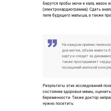
Берутся пробы мочи и кала, мазок и
(электрокардиограмма). Сдать анали
папе будущего малыша, а также пр
На каждом приёме гинеколо
дна матки, объём живота б
карту и следит за динамик
также прослушивает сердц
посещений женской консуль
Результаты этих исследований по
состоянии здоровья мамы, оценить
беременности. Также доктор напра
нужно посетить: