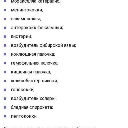
моракселла катаралис;
менингококки;
сальмонеллы;
энтерококк фекальный;
листерии;
возбудитель сибирской язвы;
коклюшная палочка;
гемофильная палочка;
кишечная палочка;
хеликобактер пилори;
гонококки;
возбудитель холеры;
бледная спирохета;
пептококки.