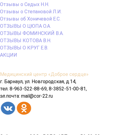
Отзывы о Седых Н.Н.
Отзывы о Степановой Л.И.
Отзывы об Хоничевой Е.С.
ОТЗЫВЫ О ЦЮПА О.А.
ОТЗЫВЫ ФОМИНСКИЙ В.А.
ОТЗЫВЫ КОТОВА В.Н.
ОТЗЫВЫ О КРУГ Е.В.
АКЦИИ
Содержимое
Медицинский центр «Доброе сердце»
подвала
г. Барнаул, ул. Новгородская, д.14,
тел. 8-963-522-88-69, 8-3852-51-00-81,
эл.почта: mail@cor-22.ru
Copyright© 2026 год