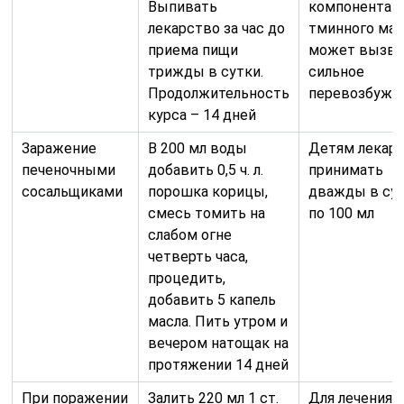
Выпивать
компонентам
лекарство за час до
тминного мас
приема пищи
может вызва
трижды в сутки.
сильное
Продолжительность
перевозбужд
курса – 14 дней
Заражение
В 200 мл воды
Детям лекар
печеночными
добавить 0,5 ч. л.
принимать
сосальщиками
порошка корицы,
дважды в су
смесь томить на
по 100 мл
слабом огне
четверть часа,
процедить,
добавить 5 капель
масла. Пить утром и
вечером натощак на
протяжении 14 дней
При поражении
Залить 220 мл 1 ст.
Для лечения