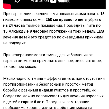
При заражении печеночными сосальщиками залить
15
г
измельченных семян
260 мл красного вина
, убрать
на 24 часа
в темное помещение. Процедить, пить
по
15 мл
каждые
8 часов
на протяжении трех недель. Для
лечения детей это средство по очевидным причинам
не подходит.
При непереносимости тмина, для избавления от
паразитов можно применять льняное, эвкалиптовое,
тыквенное масло.
Масло черного тмина – эффективный, при отсутствии
противопоказаний безопасный и простой метод
борьбы с разными видами глистов и простейших.
Средство можно использовать для лечения взрослых
и детей
старше 6 лет
. Перед началом терапии
необходимо хорошо изучить действие масла на