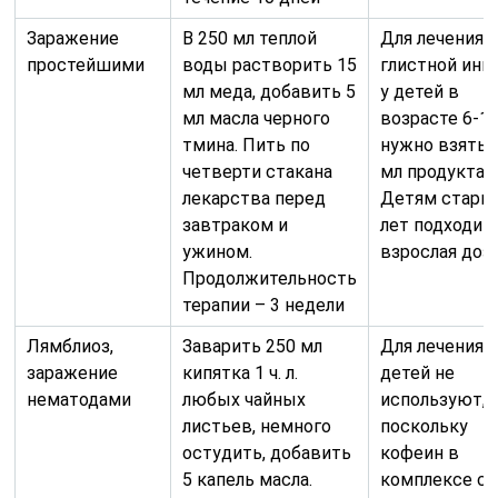
Заражение
В 250 мл теплой
Для лечения
простейшими
воды растворить 15
глистной инв
мл меда, добавить 5
у детей в
мл масла черного
возрасте 6-10
тмина. Пить по
нужно взять 2
четверти стакана
мл продукта.
лекарства перед
Детям старш
завтраком и
лет подходит
ужином.
взрослая доз
Продолжительность
терапии – 3 недели
Лямблиоз,
Заварить 250 мл
Для лечения
заражение
кипятка 1 ч. л.
детей не
нематодами
любых чайных
используют,
листьев, немного
поскольку
остудить, добавить
кофеин в
5 капель масла.
комплексе с