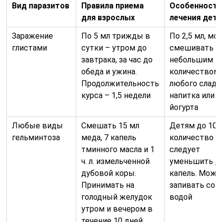
Вид паразитов
Правила приема
Особенност
для взрослых
лечения дет
Заражение
По 5 мл трижды в
По 2,5 мл, мо
глистами
сутки – утром до
смешивать с
завтрака, за час до
небольшим
обеда и ужина.
количеством
Продолжительность
любого сладк
курса – 1,5 недели
напитка или
йогурта
Любые виды
Смешать 15 мл
Детям до 10 
гельминтоза
меда, 7 капель
количество м
тминного масла и 1
следует
ч. л. измельченной
уменьшить д
дубовой коры.
капель. Можн
Принимать на
запивать сок
голодный желудок
водой
утром и вечером в
течение 10 дней