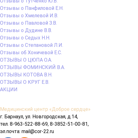
Отзывы о Тутченко Ю.В.
Отзывы о Панфиловой Е.Н.
Отзывы о Хмелевой И.В.
Отзывы о Павловой З.В.
Отзывы о Дудине В.В.
Отзывы о Седых Н.Н.
Отзывы о Степановой Л.И.
Отзывы об Хоничевой Е.С.
ОТЗЫВЫ О ЦЮПА О.А.
ОТЗЫВЫ ФОМИНСКИЙ В.А.
ОТЗЫВЫ КОТОВА В.Н.
ОТЗЫВЫ О КРУГ Е.В.
АКЦИИ
Содержимое
Медицинский центр «Доброе сердце»
подвала
г. Барнаул, ул. Новгородская, д.14,
тел. 8-963-522-88-69, 8-3852-51-00-81,
эл.почта: mail@cor-22.ru