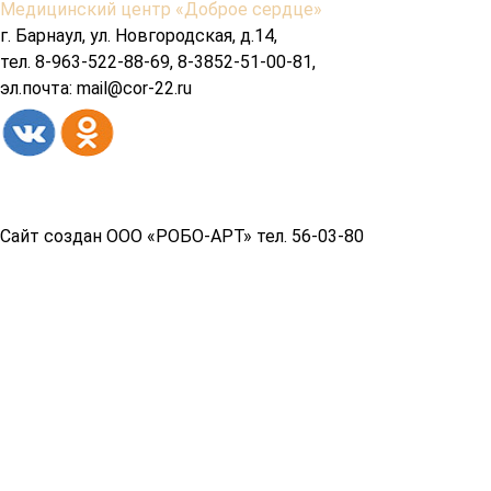
Содержимое
Медицинский центр «Доброе сердце»
подвала
г. Барнаул, ул. Новгородская, д.14,
тел. 8-963-522-88-69, 8-3852-51-00-81,
эл.почта: mail@cor-22.ru
Copyright© 2026 год
Сайт создан ООО «РОБО-АРТ» тел. 56-03-80