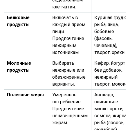
клетчатки.
Белковые
Включать в
Куриная грудка,
продукты
каждый прием
рыба, яйца,
пищи.
бобовые
Предпочтение
(фасоль,
нежирным
чечевица),
источникам.
творог, орехи
Молочные
Выбирать
Кефир, йогурт
продукты
нежирные или
без добавок,
обезжиренные
нежирный
варианты.
творог, молоко
Полезные жиры
Умеренное
Авокадо,
потребление.
оливковое
Предпочтение
масло, орехи,
ненасыщенным
семена, жирная
жирам.
рыба (лосось,
скумбрия)