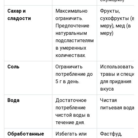
Сахар и
Максимально
Фрукты,
сладости
ограничить.
сухофрукты (в
Предпочтение
меру), мед (в
натуральным
меру)
подсластителям
в умеренных
количествах.
Соль
Ограничить
Использовать
потребление до
травы и специи
5 г в день.
для придания
вкуса
Вода
Достаточное
Чистая
потребление
питьевая вода
чистой воды в
течение дня.
Обработанные
Избегать или
Фастфуд,