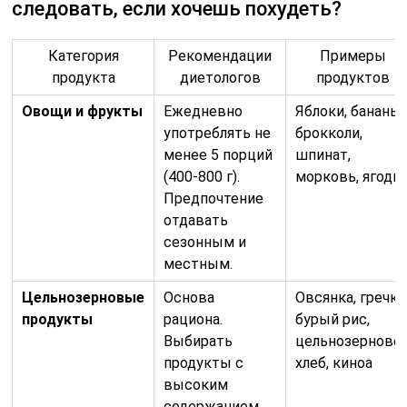
следовать, если хочешь похудеть?
Категория
Рекомендации
Примеры
продукта
диетологов
продуктов
Овощи и фрукты
Ежедневно
Яблоки, бананы,
употреблять не
брокколи,
менее 5 порций
шпинат,
(400-800 г).
морковь, ягоды
Предпочтение
отдавать
сезонным и
местным.
Цельнозерновые
Основа
Овсянка, гречка
продукты
рациона.
бурый рис,
Выбирать
цельнозерново
продукты с
хлеб, киноа
высоким
содержанием