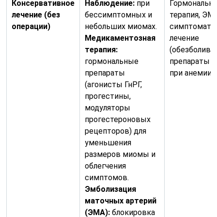
Консервативное
Наблюдение:
при
Гормональна
лечение (без
бессимптомных и
терапия, ЭМА
операции)
небольших миомах.
симптомати
Медикаментозная
лечение
терапия:
(обезболива
гормональные
препараты 
препараты
при анемии).
(агонисты ГнРГ,
прогестины,
модуляторы
прогестероновых
рецепторов) для
уменьшения
размеров миомы и
облегчения
симптомов.
Эмболизация
маточных артерий
(ЭМА):
блокировка