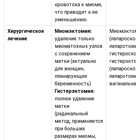
кровотока к миоме,
что приводит к ее
уменьшению.
Хирургическое
Миомэктомия:
Миомэктом
лечение
удаление только
(лапароскоп
миоматозных узлов
лапаротомич
с сохранением
гистероскоп
матки (актуально
гистерэкто
для женщин,
(лапароскоп
планирующих
лапаротомич
беременность).
вагинальная)
Гистерэктомия:
полное удаление
матки
(радикальный
метод, применяется
при больших
размерах миомы,