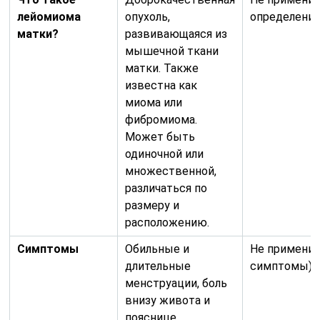
лейомиома
опухоль,
определение
матки?
развивающаяся из
мышечной ткани
матки. Также
известна как
миома или
фибромиома.
Может быть
одиночной или
множественной,
различаться по
размеру и
расположению.
Симптомы
Обильные и
Не применим
длительные
симптомы)
менструации, боль
внизу живота и
пояснице,