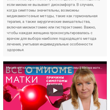
если миома не вызывает дискомфорта. В случаях,
когда симптомы значительны, возможны
медикаментозные методы, такие как гормональная
терапия, а также хирургические вмешательства,
включая миомэктомию или гистерэктомию. Важно,
чтобы каждая женщина проконсультировалась с
врачом для выбора наиболее подходящего метода
лечения, учитывая индивидуальные особенности
здоровья.
Миома матки лечение || Миома матки симптомы || Миома матки причины #миома #миомаматки #онклиник