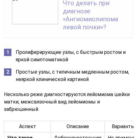
Что делать при
диагнозе
«Ангиомиолипома
левой почки»?
Пролиферирующие узлы, с быстрым ростом и
яркой симптоматикой
Простые узлы, с типичным медленным ростом,
неяркой клинической картиной
Несколько реже диагностируются лейомиома шейки
матки, межсвязочный вид лейомиомы и
забрюшинный.
Аспект
Описание
Варианты 
Что такое
Доброкачественная
Не применим