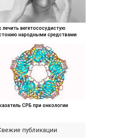
к лечить вегетососудистую
стонию народными средствами
казатель СРБ при онкологии
Свежие публикации