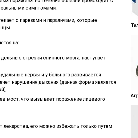
ема поражена, но течение болезни происходит с
геальными симптомами.
текает с парезами и параличами, которые
Те
шцы.
ется на:
дельные отрезки спинного мозга, наступает
аудальные нервы и у больного развивается
лечет нарушения дыхания (данная форма является
й);
Аг
ев мост, что вызывает поражение лицевого
т лекарства, его можно избежать только путем