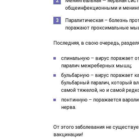
Менингеальная — нервная сист
общеинфекционными и менин
Паралитическая – болезнь про
поражают проксимальные мы
Последняя, в свою очередь, разделя
спинальную – вирус поражает от
паралич межреберных мышц;
бульбарную – вирус поражает к
бульбарный паралич, который в
самой тяжелой, но и самой редко
понтинную – поражается вароли
нерва.
От этого заболевания не существуе
вакцинации!