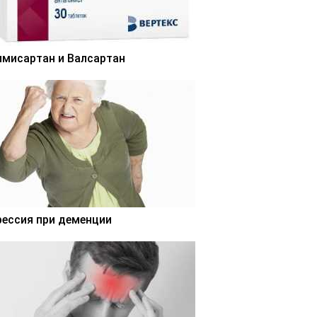
лмисартан и Валсартан
рессия при деменции