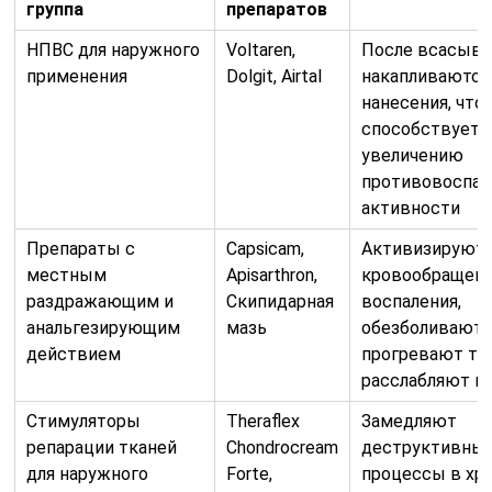
группа
препаратов
НПВС для наружного
Voltaren,
После всасыва
применения
Dolgit, Airtal
накапливаются
нанесения, что
способствует
увеличению
противовоспал
активности
Препараты с
Capsicam,
Активизируют
местным
Apisarthron,
кровообращени
раздражающим и
Скипидарная
воспаления,
анальгезирующим
мазь
обезболивают,
действием
прогревают тк
расслабляют 
Стимуляторы
Theraflex
Замедляют
репарации тканей
Chondrocream
деструктивны
для наружного
Forte,
процессы в хр