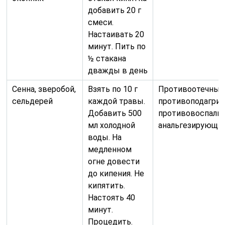
добавить 20 г
смеси.
Настаивать 20
минут. Пить по
½ стакана
дважды в день
Сенна, зверобой,
Взять по 10 г
Противоотечный
сельдерей
каждой травы.
противоподагрич
Добавить 500
противовоспалит
мл холодной
анальгезирующи
воды. На
медленном
огне довести
до кипения. Не
кипятить.
Настоять 40
минут.
Процедить.