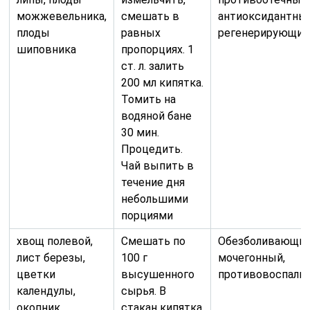
можжевельника,
смешать в
антиоксидантный
плоды
равных
регенерирующий
шиповника
пропорциях. 1
ст. л. залить
200 мл кипятка.
Томить на
водяной бане
30 мин.
Процедить.
Чай выпить в
течение дня
небольшими
порциями
хвощ полевой,
Смешать по
Обезболивающий
лист березы,
100 г
мочегонный,
цветки
высушенного
противовоспали
календулы,
сырья. В
окопник
стакан кипятка