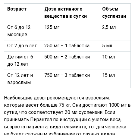
Возраст
Доза активного
Объем
вещества в сутки
суспензии
От 6 до 12
125 мг
2,5 мл
месяцев
От 2 до 6 лет
250 мг – 1 таблетка
5 мл
Детям от 6
500 мг – 2 таблетки
10 мл
до 12 лет
От 12 лет и
750 мг – 3 таблетки
15 мл
взрослым
Наибольшие дозы рекомендуются взрослым,
которые весят больше 75 кг. Они достигают 1000 мг в
сутки, что соответствует 20 мл суспензии. Если
принимать Пирантел по инструкции с учетом веса,
возраста пациента, вида гельминта, то для человека
не будет сложным избавление от разных видов