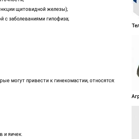
ункции щитовидной железы);
й с заболеваниями гипофиза;
Те
рые могут привести к гинекомастии, относятся:
Аг
 и яичек.