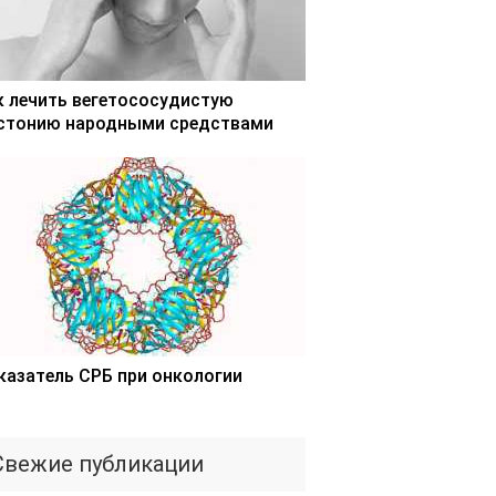
к лечить вегетососудистую
стонию народными средствами
казатель СРБ при онкологии
Свежие публикации