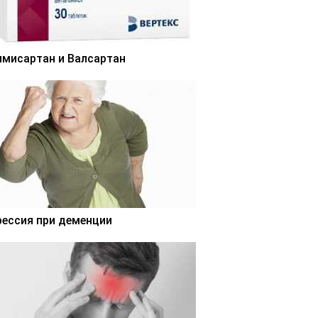
лмисартан и Валсартан
рессия при деменции