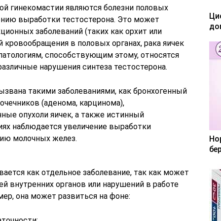
ой гинекомастии являются болезни половых
Ци
ению выработки тестостерона. Это может
до
кционных заболеваний (таких как орхит или
 кровообращения в половых органах, рака яичек
патологиям, способствующим этому, относятся
различные нарушения синтеза тестостерона.
звана такими заболеваниями, как бронхогенный
почечников (аденома, карцинома),
ные опухоли яичек, а также истинный
иях наблюдается увеличение выработки
нию молочных желез.
Но
бе
ается как отдельное заболевание, так как может
й внутренних органов или нарушений в работе
ер, она может развиться на фоне:
аточности;