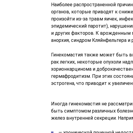
Наиболее распространенной причин
органов, которые приводят к сниж
произойти из-за травм яичек, инфе
эпидемический паротит), нарушений
и других факторов. К врожденным 
анорхия, синдром Кляйнфельтера и 
Гинекомастия также может быть вы
рак легких, некоторые опухоли над
хорионкарцинома и доброкачествен
гермафродитизм. При этих состоян
эстрогена, что приводит к увеличе
Иногда гинекомастия не рассматрив
быть симптомом различных болезне
желез внутренней секреции. Наприм
— хронической почечной недост