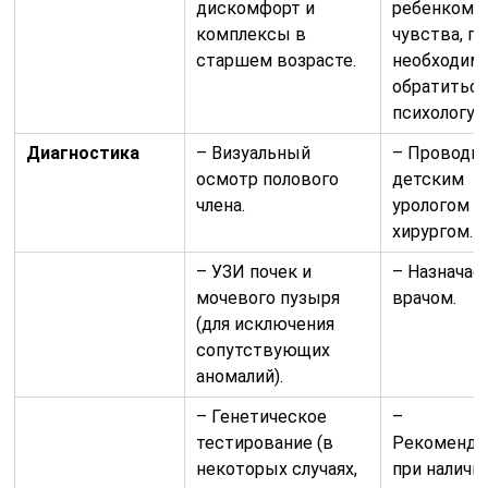
дискомфорт и
ребенком е
комплексы в
чувства, п
старшем возрасте.
необходим
обратиться
психологу.
Диагностика
– Визуальный
– Проводи
осмотр полового
детским
члена.
урологом и
хирургом.
– УЗИ почек и
– Назначае
мочевого пузыря
врачом.
(для исключения
сопутствующих
аномалий).
– Генетическое
–
тестирование (в
Рекоменду
некоторых случаях,
при наличи