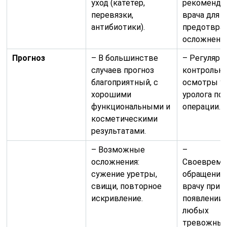
уход (катетер,
рекоменда
перевязки,
врача для
антибиотики).
предотвра
осложнений
Прогноз
– В большинстве
– Регулярн
случаев прогноз
контрольн
благоприятный, с
осмотры у
хорошими
уролога по
функциональными и
операции.
косметическими
результатами.
– Возможные
–
осложнения:
Своевреме
сужение уретры,
обращение
свищи, повторное
врачу при
искривление.
появлении
любых
тревожны