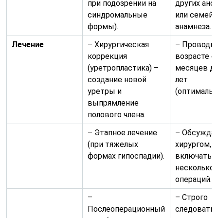
при подозрении на
других ано
синдромальные
или семейн
формы).
анамнеза.
Лечение
– Хирургическая
– Проводит
коррекция
возрасте о
(уретропластика) –
месяцев до
создание новой
лет
уретры и
(оптимальн
выпрямление
полового члена.
– Этапное лечение
– Обсуждае
(при тяжелых
хирургом, 
формах гипоспадии).
включать
несколько
операций.
–
– Строго
Послеоперационный
следовать