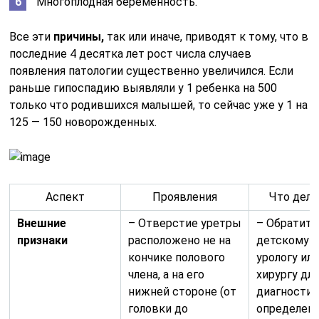
Многоплодная беременность.
Все эти
причины,
так или иначе, приводят к тому, что в
последние 4 десятка лет рост числа случаев
появления патологии существенно увеличился. Если
раньше гипоспадию выявляли у 1 ребенка на 500
только что родившихся малышей, то сейчас уже у 1 на
125 — 150 новорожденных.
Аспект
Проявления
Что дела
Внешние
– Отверстие уретры
– Обратить
признаки
расположено не на
детскому
кончике полового
урологу ил
члена, а на его
хирургу дл
нижней стороне (от
диагностик
головки до
определен