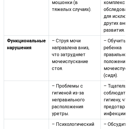
мошонки (в
комплексн
тяжелых случаях).
обследова
для исключ
других ано
развития.
Функциональные
– Струя мочи
– Обучить
нарушения
направлена вниз,
ребенка
что затрудняет
правильно
мочеиспускание
положению
стоя.
мочеиспус
(сидя).
– Проблемы с
– Тщатель
гигиеной из-за
соблюдать
неправильного
гигиену, ч
расположения
предотвра
уретры.
инфекции.
– Психологический
– Обсудить