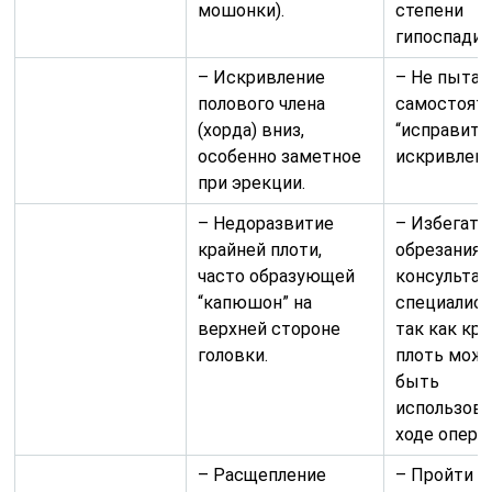
мошонки).
степени
гипоспадии
– Искривление
– Не пытат
полового члена
самостоят
(хорда) вниз,
“исправить
особенно заметное
искривлени
при эрекции.
– Недоразвитие
– Избегать
крайней плоти,
обрезания 
часто образующей
консультац
“капюшон” на
специалист
верхней стороне
так как кр
головки.
плоть мож
быть
использова
ходе опера
– Расщепление
– Пройти