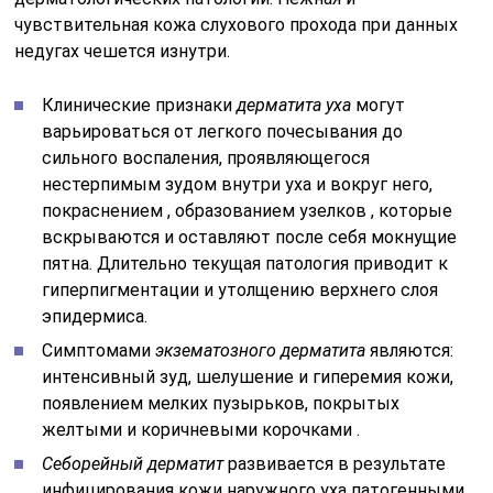
чувствительная кожа слухового прохода при данных
недугах чешется изнутри.
Клинические признаки
дерматита уха
могут
варьироваться от легкого почесывания до
сильного воспаления, проявляющегося
нестерпимым зудом внутри уха и вокруг него,
покраснением , образованием узелков , которые
вскрываются и оставляют после себя мокнущие
пятна. Длительно текущая патология приводит к
гиперпигментации и утолщению верхнего слоя
эпидермиса.
Симптомами
экзематозного дерматита
являются:
интенсивный зуд, шелушение и гиперемия кожи,
появлением мелких пузырьков, покрытых
желтыми и коричневыми корочками .
Себорейный дерматит
развивается в результате
инфицирования кожи наружного уха патогенными