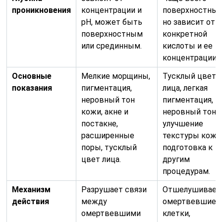
проникновения
концентрации и
поверхностный
pH, может быть
но зависит от
поверхностным
конкретной
или срединным.
кислоты и ее
концентрации.
Основные
Мелкие морщины,
Тусклый цвет
показания
пигментация,
лица, легкая
неровный тон
пигментация,
кожи, акне и
неровный тон,
постакне,
улучшение
расширенные
текстуры кожи
поры, тусклый
подготовка к
цвет лица.
другим
процедурам.
Механизм
Разрушает связи
Отшелушивает
действия
между
омертвевшие
омертвевшими
клетки,