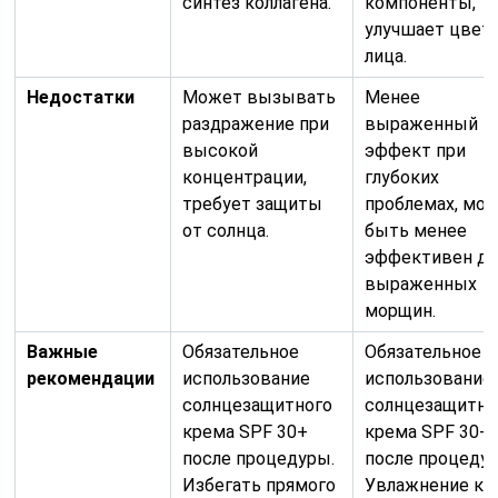
синтез коллагена.
компоненты,
улучшает цвет
лица.
Недостатки
Может вызывать
Менее
раздражение при
выраженный
высокой
эффект при
концентрации,
глубоких
требует защиты
проблемах, мо
от солнца.
быть менее
эффективен дл
выраженных
морщин.
Важные
Обязательное
Обязательное
рекомендации
использование
использование
солнцезащитного
солнцезащитно
крема SPF 30+
крема SPF 30+
после процедуры.
после процеду
Избегать прямого
Увлажнение ко