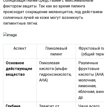
солнцезащитными средствами с максимальным
фактором защиты. Так как во время пилинга
происходит сокращение меланоцитов, под действием
солнечных лучей на коже могут возникнуть
пигментные пятна.
Аспект
Гликолевый
Фруктовый пил
пилинг
(общий терми
Основное
Гликолевая
Различные
действующее
кислота (альфа-
фруктовые
вещество
гидроксикислота,
кислоты (АНА):
АНА)
молочная,
лимонная,
яблочная, винна
др.
Глубина
Зависит от
Чаще всего