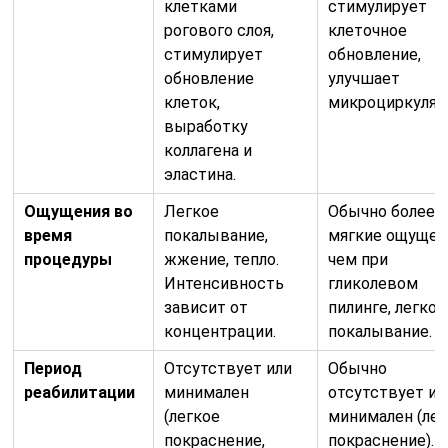
клетками
стимулирует
рогового слоя,
клеточное
стимулирует
обновление,
обновление
улучшает
клеток,
микроциркуляц
выработку
коллагена и
эластина.
Ощущения во
Легкое
Обычно более
время
покалывание,
мягкие ощущен
процедуры
жжение, тепло.
чем при
Интенсивность
гликолевом
зависит от
пилинге, легкое
концентрации.
покалывание.
Период
Отсутствует или
Обычно
реабилитации
минимален
отсутствует ил
(легкое
минимален (лег
покраснение,
покраснение).