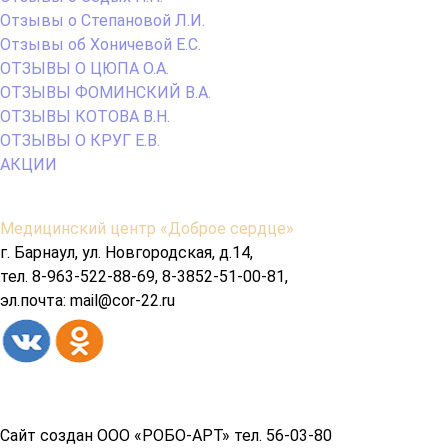
Отзывы о Степановой Л.И.
Отзывы об Хоничевой Е.С.
ОТЗЫВЫ О ЦЮПА О.А.
ОТЗЫВЫ ФОМИНСКИЙ В.А.
ОТЗЫВЫ КОТОВА В.Н.
ОТЗЫВЫ О КРУГ Е.В.
АКЦИИ
Содержимое
Медицинский центр «Доброе сердце»
подвала
г. Барнаул, ул. Новгородская, д.14,
тел. 8-963-522-88-69, 8-3852-51-00-81,
эл.почта: mail@cor-22.ru
Copyright© 2026 год
Сайт создан ООО «РОБО-АРТ» тел. 56-03-80