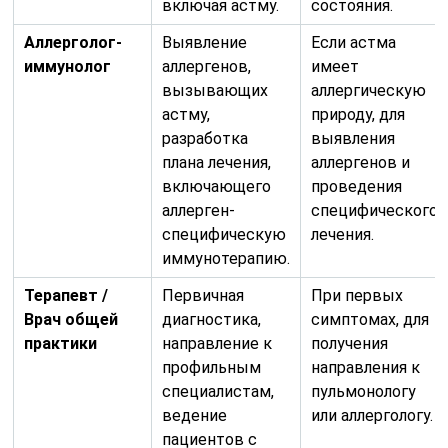
включая астму.
состояния.
Аллерголог-
Выявление
Если астма
иммунолог
аллергенов,
имеет
вызывающих
аллергическую
астму,
природу, для
разработка
выявления
плана лечения,
аллергенов и
включающего
проведения
аллерген-
специфического
специфическую
лечения.
иммунотерапию.
Терапевт /
Первичная
При первых
Врач общей
диагностика,
симптомах, для
практики
направление к
получения
профильным
направления к
специалистам,
пульмонологу
ведение
или аллергологу.
пациентов с