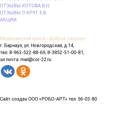
ОТЗЫВЫ КОТОВА В.Н.
ОТЗЫВЫ О КРУГ Е.В.
АКЦИИ
Содержимое
Медицинский центр «Доброе сердце»
подвала
г. Барнаул, ул. Новгородская, д.14,
тел. 8-963-522-88-69, 8-3852-51-00-81,
эл.почта: mail@cor-22.ru
Copyright© 2026 год
Сайт создан ООО «РОБО-АРТ» тел. 56-03-80