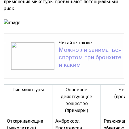
применения микстуры превышают потенциальный
риск.
Читайте также:
Можно ли заниматься
спортом при бронхите
и каким
Тип микстуры
Основное
Чем
действующее
(преи
вещество
(примеры)
Отхаркивающие
Амброксол,
Разжижают
(муколитики)
Бромгексин,
облегчают