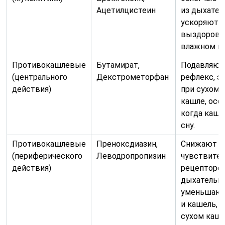
Ацетилцистеин
из дыхател
ускоряют
выздоровл
влажном к
Противокашлевые
Бутамират,
Подавляют
(центрального
Декстрометорфан
рефлекс, 
действия)
при сухом,
кашле, осо
когда каш
сну.
Противокашлевые
Преноксдиазин,
Снижают
(периферического
Леводропропизин
чувствите
действия)
рецепторо
дыхательны
уменьшают
и кашель, 
сухом кашл