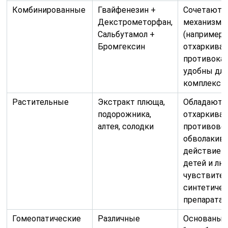
Комбинированные
Гвайфенезин +
Сочетают 
Декстрометорфан,
механизмо
Сальбутамол +
(например,
Бромгексин
отхаркива
противокаш
удобны дл
комплексно
Растительные
Экстракт плюща,
Обладают 
подорожника,
отхаркива
алтея, солодки
противово
обволаки
действием,
детей и лю
чувствите
синтетиче
препаратам
Гомеопатические
Различные
Основаны 