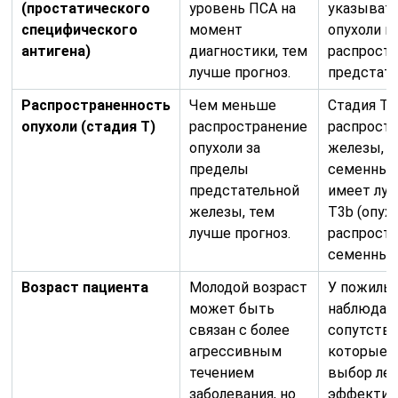
(простатического
уровень ПСА на
указыват
специфического
момент
опухоли и
антигена)
диагностики, тем
распростр
лучше прогноз.
предстате
Распространенность
Чем меньше
Стадия T3
опухоли (стадия T)
распространение
распростр
опухоли за
железы, н
пределы
семенные
предстательной
имеет луч
железы, тем
T3b (опух
лучше прогноз.
распростр
семенные 
Возраст пациента
Молодой возраст
У пожилых
может быть
наблюдаю
связан с более
сопутству
агрессивным
которые м
течением
выбор леч
заболевания, но
эффектив