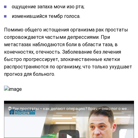
ощущение запаха мочи изо рта;
изменившийся тембр голоса.
Помимо общего истощения организма рак простаты
сопровождается частыми депрессиями. При
метастазах наблюдаются боли в области таза, в
конечностях, отечность. Заболевание без лечения
быстро прогрессирует, злокачественные клетки
распространяются по организму, что только ухудшает
прогноз для больного.
🧔 Рак простаты – как делают операцию? Врач – онколог о методах. Рак простаты как делают операцию.12+