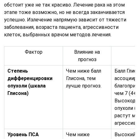
обстоит уже не так красиво. Лечение рака на этом
этапе тоже возможно, но не всегда заканчивается
успешно. Излечение напрямую зависит от тяжести
заболевания, возраста пациента, агрессивности
клеток, выбранных врачом методов лечения.
Фактор
Влияние на
прогноз
Степень
Чем ниже балл
Балл Глис
дифференцировки
Глисона, тем
ассоцииру
опухоли (шкала
лучше прогноз.
благоприя
Глисона)
чем 7 (4+
Высокоди
опухоли (н
растут ме
агрессивн
Уровень ПСА
Чем ниже
Высокий 