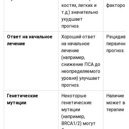
костях, легких и
фактором
т.д.) значительно
ухудшает
прогноз.
Ответ на начальное
Хороший ответ
Рецидив з
лечение
на начальное
первичног
лечение
прогноз.
(например,
снижение ПСА до
неопределяемого
уровня) улучшает
прогноз.
Генетические
Некоторые
Наличие т
мутации
генетические
может вл
мутации
терапии и 
(например,
BRCA1/2) могут