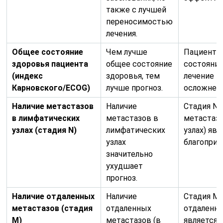
также с лучшей
переносимостью
лечения.
Общее состояние
Чем лучше
Пациенты
здоровья пациента
общее состояние
состояни
(индекс
здоровья, тем
лечение 
Карновского/ECOG)
лучше прогноз.
осложнени
Наличие метастазов
Наличие
Стадия N0
в лимфатических
метастазов в
метастаз
узлах (стадия N)
лимфатических
узлах) явл
узлах
благопри
значительно
ухудшает
прогноз.
Наличие отдаленных
Наличие
Стадия M0
метастазов (стадия
отдаленных
отдаленны
M)
метастазов (в
является 