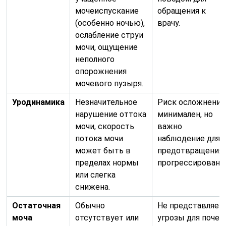
мочеиспускание
обращения к
(особенно ночью),
врачу.
ослабление струи
мочи, ощущение
неполного
опорожнения
мочевого пузыря.
Уродинамика
Незначительное
Риск осложнений
нарушение оттока
минимален, но
мочи, скорость
важно
потока мочи
наблюдение для
может быть в
предотвращения
пределах нормы
прогрессирования
или слегка
снижена.
Остаточная
Обычно
Не представляет
моча
отсутствует или
угрозы для почек,