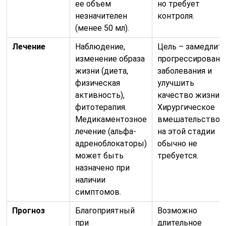
ее объем
но требует
незначителен
контроля.
(менее 50 мл).
Лечение
Наблюдение,
Цель – замедлит
изменение образа
прогрессировани
жизни (диета,
заболевания и
физическая
улучшить
активность),
качество жизни.
фитотерапия.
Хирургическое
Медикаментозное
вмешательство
лечение (альфа-
на этой стадии
адреноблокаторы)
обычно не
может быть
требуется.
назначено при
наличии
симптомов.
Прогноз
Благоприятный
Возможно
при
длительное