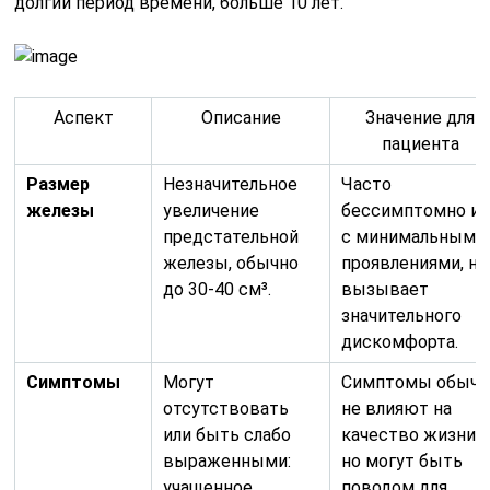
долгий период времени, больше 10 лет.
Аспект
Описание
Значение для
пациента
Размер
Незначительное
Часто
железы
увеличение
бессимптомно ил
предстательной
с минимальными
железы, обычно
проявлениями, не
до 30-40 см³.
вызывает
значительного
дискомфорта.
Симптомы
Могут
Симптомы обычн
отсутствовать
не влияют на
или быть слабо
качество жизни,
выраженными:
но могут быть
учащенное
поводом для