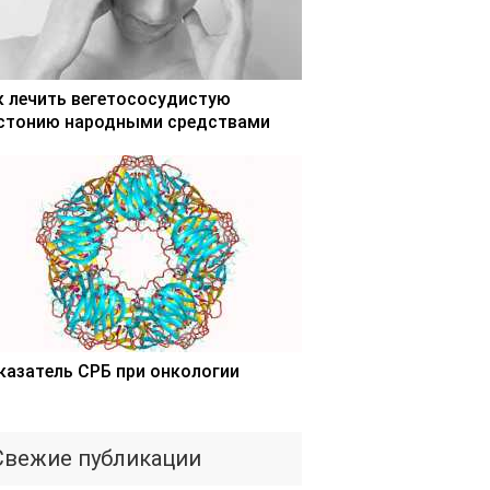
к лечить вегетососудистую
стонию народными средствами
казатель СРБ при онкологии
Свежие публикации