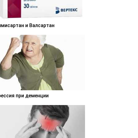
лмисартан и Валсартан
рессия при деменции