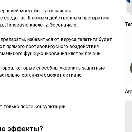
ерапией могут быть назначены
е средства. К самым действенным препаратам
Те
р, Липоевую кислоту, Эссенциале.
 препараты, избавиться от вируса гепатита будет
ют прямого противовирусного воздействия.
ормального функционирования клеток печени.
оров, которые способны укрепить защитные
вательно, организм сможет активно
Аг
т только после консультации
ые эффекты?