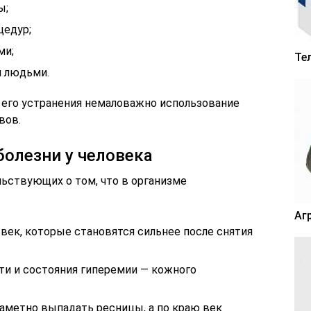
ы;
цедур;
ми;
Те
 людьми.
я его устранения немаловажно использование
вов.
болезни у человека
льствующих о том, что в организме
Аг
 век, которые становятся сильнее после снятия
ти и состояния гиперемии — кожного
аметно выпадать ресницы, а по краю век