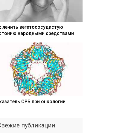
к лечить вегетососудистую
стонию народными средствами
казатель СРБ при онкологии
Свежие публикации