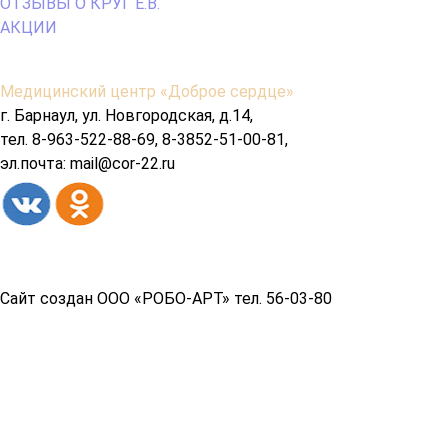
ОТЗЫВЫ О КРУГ Е.В.
АКЦИИ
Содержимое
Медицинский центр «Доброе сердце»
подвала
г. Барнаул, ул. Новгородская, д.14,
тел. 8-963-522-88-69, 8-3852-51-00-81,
эл.почта: mail@cor-22.ru
Copyright© 2026 год
Сайт создан ООО «РОБО-АРТ» тел. 56-03-80