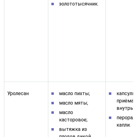
золототысячник.
Уролесан
масло пихты;
капсулы
приёма
масло мяты;
внутрь;
масло
перорал
касторовое;
капли.
вытяжка из
плодов дикой