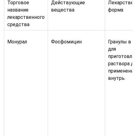
Торговое
Действующие
Лекарствен
название
вещества
форма
лекарственного
средства
Монурал
Фосфомицин
Гранулы в 
для
приготовле
раствора д
применени
внутрь.