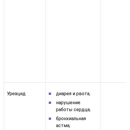
Уреацид
диарея и рвота;
нарушение
работы сердца;
бронхиальная
астма;