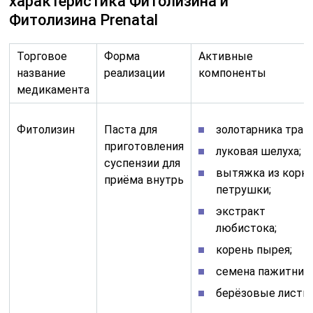
характеристика Фитолизина и
Фитолизина Prenatal
Торговое
Форма
Активные
название
реализации
компоненты
медикамента
Фитолизин
Паста для
золотарника трава
приготовления
луковая шелуха;
суспензии для
вытяжка из корн
приёма внутрь
петрушки;
экстракт
любистока;
корень пырея;
семена пажитника
берёзовые листья