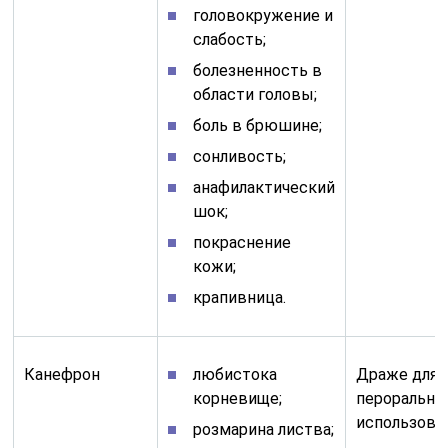
головокружение и
слабость;
болезненность в
области головы;
боль в брюшине;
сонливость;
анафилактический
шок;
покраснение
кожи;
крапивница.
Канефрон
любистока
Драже для
корневище;
перорально
использова
розмарина листва;