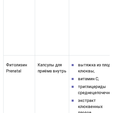
Фитолизин
Капсулы для
вытяжка из плод
Prenatal
приёма внутрь
клюквы;
витамин C;
триглицериды
среднецепочечны
экстракт
клюквенных
плодов.