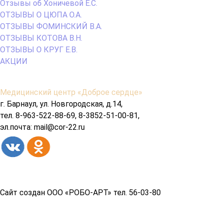
Отзывы об Хоничевой Е.С.
ОТЗЫВЫ О ЦЮПА О.А.
ОТЗЫВЫ ФОМИНСКИЙ В.А.
ОТЗЫВЫ КОТОВА В.Н.
ОТЗЫВЫ О КРУГ Е.В.
АКЦИИ
Содержимое
Медицинский центр «Доброе сердце»
подвала
г. Барнаул, ул. Новгородская, д.14,
тел. 8-963-522-88-69, 8-3852-51-00-81,
эл.почта: mail@cor-22.ru
Copyright© 2026 год
Сайт создан ООО «РОБО-АРТ» тел. 56-03-80