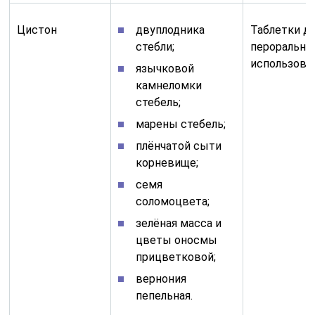
Цистон
двуплодника
Таблетки д
стебли;
перорально
использова
язычковой
камнеломки
стебель;
марены стебель;
плёнчатой сыти
корневище;
семя
соломоцвета;
зелёная масса и
цветы оносмы
прицветковой;
вернония
пепельная.