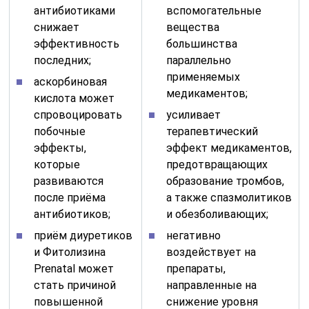
антибиотиками
вспомогательные
снижает
вещества
эффективность
большинства
последних;
параллельно
применяемых
аскорбиновая
медикаментов;
кислота может
спровоцировать
усиливает
побочные
терапевтический
эффекты,
эффект медикаментов,
которые
предотвращающих
развиваются
образование тромбов,
после приёма
а также спазмолитиков
антибиотиков;
и обезболивающих;
приём диуретиков
негативно
и Фитолизина
воздействует на
Prenatal может
препараты,
стать причиной
направленные на
повышенной
снижение уровня