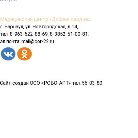
Содержимое
Медицинский центр «Доброе сердце»
подвала
г. Барнаул, ул. Новгородская, д.14,
тел. 8-963-522-88-69, 8-3852-51-00-81,
эл.почта: mail@cor-22.ru
Copyright© 2026 год
Сайт создан ООО «РОБО-АРТ» тел. 56-03-80