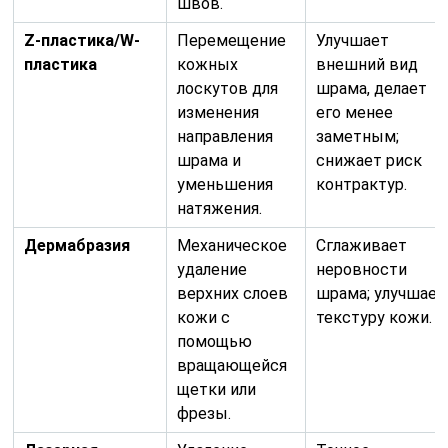
швов.
Z-пластика/W-
Перемещение
Улучшает
пластика
кожных
внешний вид
лоскутов для
шрама, делает
изменения
его менее
направления
заметным;
шрама и
снижает риск
уменьшения
контрактур.
натяжения.
Дермабразия
Механическое
Сглаживает
удаление
неровности
верхних слоев
шрама; улучшает
кожи с
текстуру кожи.
помощью
вращающейся
щетки или
фрезы.