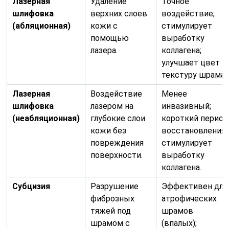
Лазерная
Удаление
Точное
шлифовка
верхних слоев
воздействие;
(абляционная)
кожи с
стимулирует
помощью
выработку
лазера.
коллагена;
улучшает цвет и
текстуру шрама.
Лазерная
Воздействие
Менее
шлифовка
лазером на
инвазивный;
(неабляционная)
глубокие слои
короткий период
кожи без
восстановления;
повреждения
стимулирует
поверхности.
выработку
коллагена.
Субцизия
Разрушение
Эффективен для
фиброзных
атрофических
тяжей под
шрамов
шрамом с
(впалых);