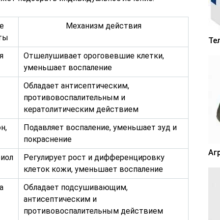
е
Механизм действия
ты
Те
я
Отшелушивает ороговевшие клетки,
уменьшает воспаление
Обладает антисептическим,
противовоспалительным и
кератолитическим действием
н,
Подавляет воспаление, уменьшает зуд и
покраснение
Аг
иол
Регулирует рост и дифференцировку
клеток кожи, уменьшает воспаление
а
Обладает подсушивающим,
антисептическим и
противовоспалительным действием