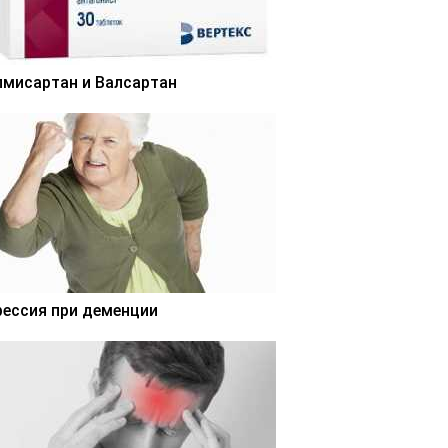
лмисартан и Валсартан
рессия при деменции