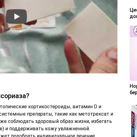
Ци
до
Но
бе
псориаза?
топические кортикостероиды, витамин D и
 системные препараты, такие как метотрексат и
кже соблюдать здоровый образ жизни, избегать
ние) и поддерживать кожу увлажненной.
жет подобрать индивидуальное лечение.