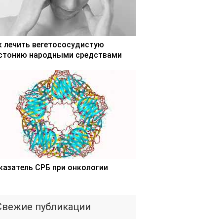
к лечить вегетососудистую
стонию народными средствами
казатель СРБ при онкологии
Свежие публикации