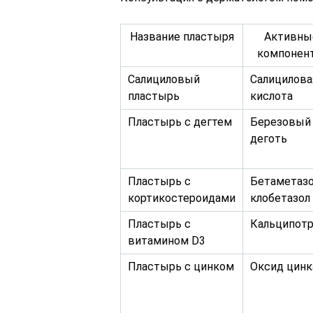
Название пластыря
Активны
компонен
Салициловый
Салицилова
пластырь
кислота
Пластырь с дегтем
Березовый
деготь
Пластырь с
Бетаметазо
кортикостероидами
клобетазол
Пластырь с
Кальципотр
витамином D3
Пластырь с цинком
Оксид цинк