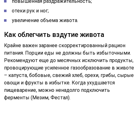
ферменты (Мезим, Фестал).
Читайте также:
Дифтерия у взрослых
Но что делать, если брюшная полость при месячных
все равно надулась, появились сильный дискомфорт и
чувство распирания? В качестве лечебной меры
используют ветрогонные лекарства (Эспумизан,
Коликид, Пепфиз). Они разрушают пузырьки газов, и
те всасываются стенками кишечника.
Если урчания в животе сопровождают все время, а не
только в период месячных, возможно, причина в