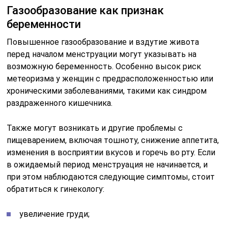
в ожидаемый период менструация не начинается, и
при этом наблюдаются следующие симптомы, стоит
обратиться к гинекологу:
увеличение груди;
повышенная раздражительность;
отеки рук и ног;
увеличение объема живота.
Как облегчить вздутие живота
Крайне важен заранее скорректированный рацион
питания. Порции еды не должны быть избыточными.
Рекомендуют еще до месячных исключить продукты,
провоцирующие усиленное газообразование в животе
– капуста, бобовые, свежий хлеб, орехи, грибы, сырые
овощи и фрукты в избытке. Когда ухудшается
пищеварение, можно ненадолго подключить