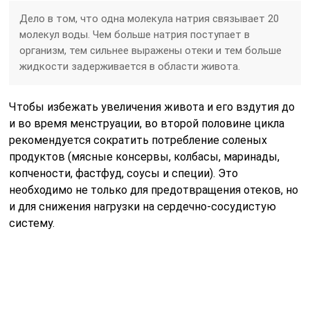
Ешьте богатые калием продукты
Почему нужен калий? Он выводит соль и,
соответственно, предупреждает появление отеков. К
продуктам, которые содержат калий, относятся:
тыква;
сваренный и запеченный картофель;
рисовая каша;
бананы;
яблоки.
Кроме калия необходимы магний и витамины группы
В. Прием специального витаминного комплекса
желательно начать за 1-2 недели до месячных, чтобы