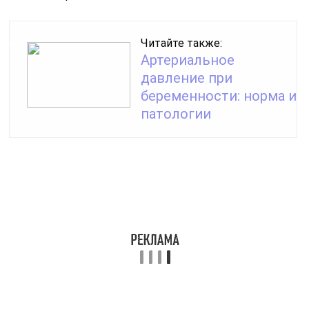
количество жидкости. Кофе, крепкий чай и газировки
не подходят, поскольку усиливают метеоризм.
Предпочтительным питьем является вода, особенно
за пару дней до и после того, как начнутся месячные.
При ее регулярном употреблении быстрее выводятся
вредные вещества, нормализуется пищеварение,
проходят запоры, улучшается общее состояние
организма.
При переносимости можно принимать отвар
ромашки, клюквенный и брусничный морсы. Они
расслабляют мускулатуру живота и оказывают легкое
мочегонное действие.