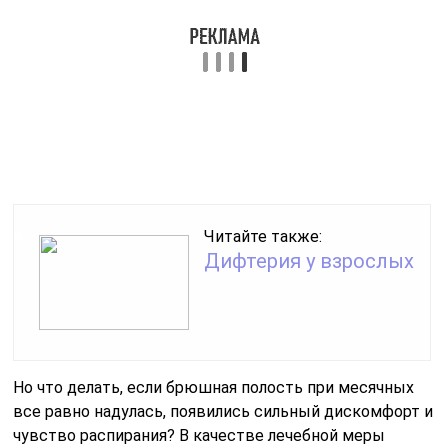
нарушении микрофлоры. Будет полезен курс
пробиотиков (Линекс, Хилак).
Любые препараты рекомендуется принимать только
по рекомендации врача. Параллельно стоит
попробовать избавиться от проблемы другими
способами.
Избегайте соленых продуктов
Избыточное количество соли может привести к
увеличению массы тела, которую показывают весы.
Дело в том, что одна молекула натрия связывает 20
молекул воды. Чем больше натрия поступает в
организм, тем сильнее выражены отеки и тем больше
жидкости задерживается в области живота.