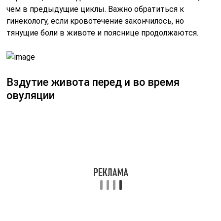
чем в предыдущие циклы. Важно обратиться к
гинекологу, если кровотечение закончилось, но
тянущие боли в животе и пояснице продолжаются.
Вздутие живота перед и во время
овуляции
Дискомфорт в животе может появляться не только
при месячных, но и на 10-14 день цикла – до и во
время овуляции. Это не связано с патологией.
Процесс разрыва фолликула происходит у всех
женщин, способных зачать и родить ребенка. Но не
каждая из них ощущает симптомы овуляции.
Покалывание в спине, тянущая боль внизу живота –
особенно остро середину цикла чувствуют рожавшие
женщины.