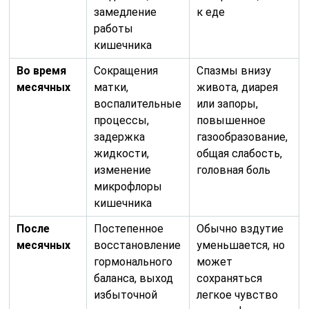
замедление
к еде
работы
кишечника
Во время
Сокращения
Спазмы внизу
месячных
матки,
живота, диарея
воспалительные
или запоры,
процессы,
повышенное
задержка
газообразование,
жидкости,
общая слабость,
изменение
головная боль
микрофлоры
кишечника
После
Постепенное
Обычно вздутие
месячных
восстановление
уменьшается, но
гормонального
может
баланса, выход
сохраняться
избыточной
легкое чувство