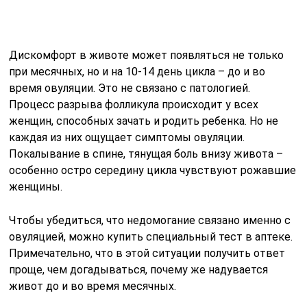
Чтобы убедиться, что недомогание связано именно с
овуляцией, можно купить специальный тест в аптеке.
Примечательно, что в этой ситуации получить ответ
проще, чем догадываться, почему же надувается
живот до и во время месячных.
Газообразование как признак
беременности
Повышенное газообразование и вздутие живота
перед началом менструации могут указывать на
возможную беременность. Особенно высок риск
метеоризма у женщин с предрасположенностью или
хроническими заболеваниями, такими как синдром
раздраженного кишечника.
Также могут возникать и другие проблемы с
пищеварением, включая тошноту, снижение аппетита,
изменения в восприятии вкусов и горечь во рту. Если