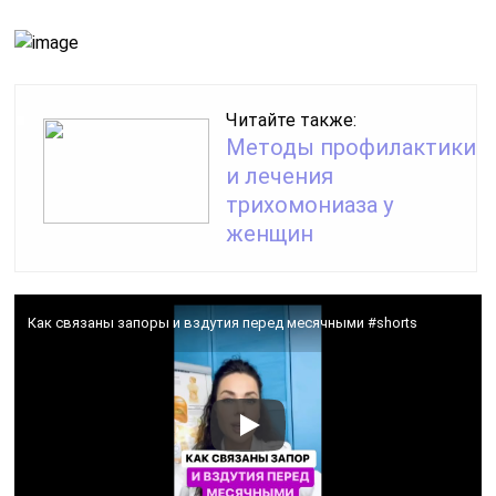
Читайте также:
Методы профилактики
и лечения
трихомониаза у
женщин
Как связаны запоры и вздутия перед месячными #shorts