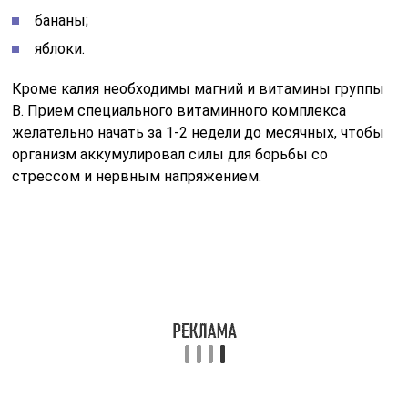
начала менструации применяются диуретики –
препараты, способствующие выведению жидкости
из организма. Они помогают снизить отечность, то
есть накопление жидкости в тканях. Однако
самостоятельное и неумеренное использование таких
средств может привести к нарушению баланса калия
и натрия, а также к чрезмерной потере солей.
Существуют и натуральные альтернативы с легким
мочегонным действием, которые не наносят вреда
организму: кабачки, петрушка, зеленый чай, а также
соки из моркови и свеклы.
Читайте также:
Артериальное
давление при
беременности: норма и