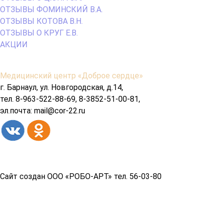
ОТЗЫВЫ ФОМИНСКИЙ В.А.
ОТЗЫВЫ КОТОВА В.Н.
ОТЗЫВЫ О КРУГ Е.В.
АКЦИИ
Содержимое
Медицинский центр «Доброе сердце»
подвала
г. Барнаул, ул. Новгородская, д.14,
тел. 8-963-522-88-69, 8-3852-51-00-81,
эл.почта: mail@cor-22.ru
Copyright© 2026 год
Сайт создан ООО «РОБО-АРТ» тел. 56-03-80