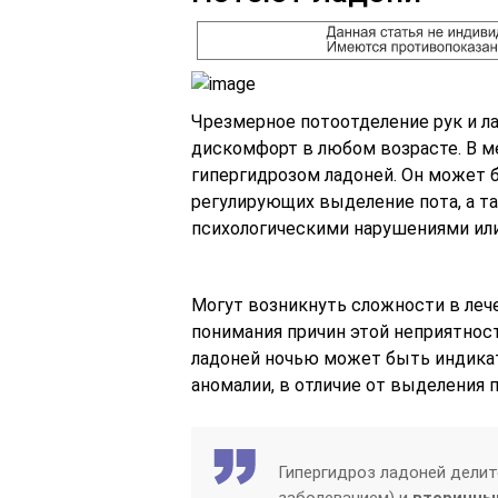
Чрезмерное потоотделение рук и л
дискомфорт в любом возрасте. В 
гипергидрозом ладоней. Он может 
регулирующих выделение пота, а т
психологическими нарушениями ил
Могут возникнуть сложности в леч
понимания причин этой неприятнос
ладоней ночью может быть индикат
аномалии, в отличие от выделения 
Гипергидроз ладоней делит
заболеванием) и
вторичны