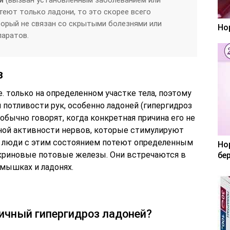
теют только ладони, то это скорее всего
торый не связан со скрытыми болезнями или
Но
аратов.
з
е. только на определенном участке тела, поэтому
 потливости рук, особенно ладоней (гипергидроз
обычно говорят, когда конкретная причина его не
ной активности нервов, которые стимулируют
, люди с этим состоянием потеют определенным
Но
криновые потовые железы. Они встречаются в
бе
дмышках и ладонях.
вичный гипергидроз ладоней?