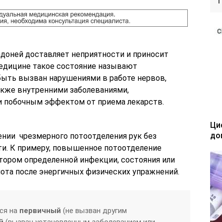
адоней доставляет неприятности и приносит
медицине такое состояние называют
быть вызван нарушениями в работе нервов,
акже внутренними заболеваниями,
и побочным эффектом от приема лекарств.
Ци
до
ении чрезмерного потоотделения рук без
ти. К примеру, повышенное потоотделение
ором определенной инфекции, состояния или
пота после энергичных физических упражнений.
ся на
первичный
(не вызван другим
й
(вызван установленным заболеванием или