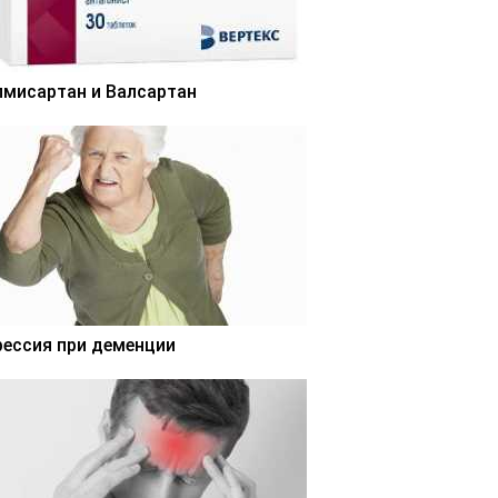
лмисартан и Валсартан
рессия при деменции