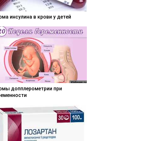
рма инсулина в крови у детей
рмы допплерометрии при
ременности