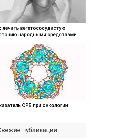
к лечить вегетососудистую
стонию народными средствами
казатель СРБ при онкологии
Свежие публикации