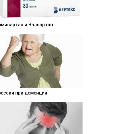
лмисартан и Валсартан
рессия при деменции