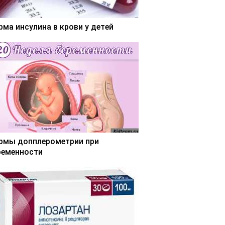
рма инсулина в крови у детей
рмы допплерометрии при
ременности