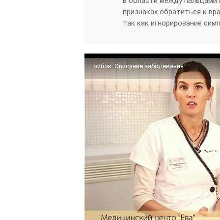
в области между пальцами 
признаках обратиться к вра
так как игнорирование сим
Грибок. Описание заболевания