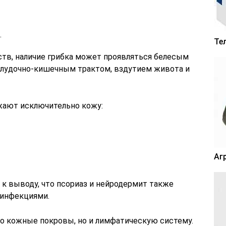
.
Те
тв, наличие грибка может проявляться белесым
елудочно-кишечным трактом, вздутием живота и
жают исключительно кожу:
Аг
 выводу, что псориаз и нейродермит также
 инфекциями.
ко кожные покровы, но и лимфатическую систему.