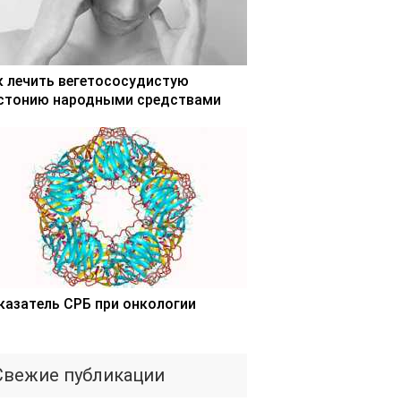
к лечить вегетососудистую
стонию народными средствами
казатель СРБ при онкологии
Свежие публикации