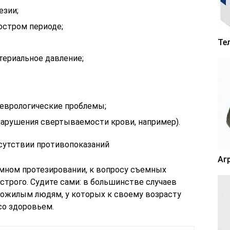
езии;
остром периоде;
Те
ериальное давление;
неврологические проблемы;
нарушения свертываемости крови, например).
сутствии противопоказаний
Аг
мном протезировании, к вопросу съемных
строго. Судите сами: в большинстве случаев
ожилым людям, у которых к своему возрасту
со здоровьем.