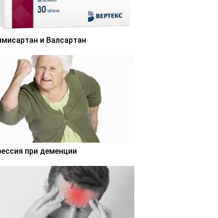
лмисартан и Валсартан
рессия при деменции