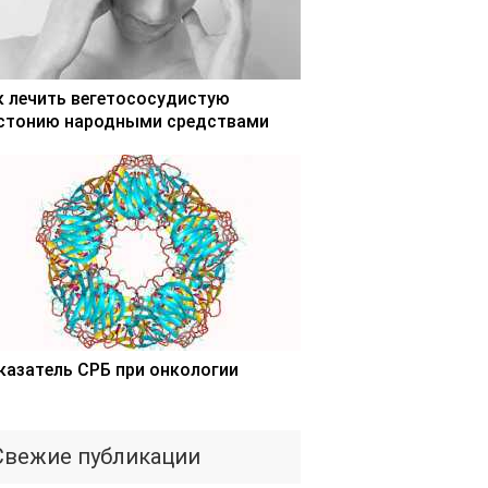
к лечить вегетососудистую
стонию народными средствами
казатель СРБ при онкологии
Свежие публикации