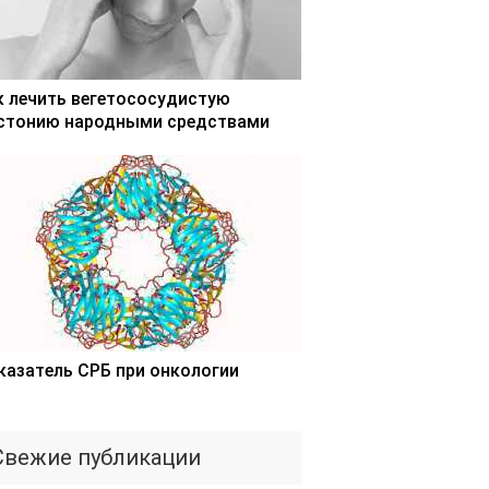
к лечить вегетососудистую
стонию народными средствами
казатель СРБ при онкологии
Свежие публикации