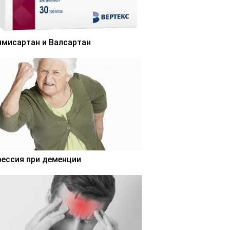
лмисартан и Валсартан
рессия при деменции