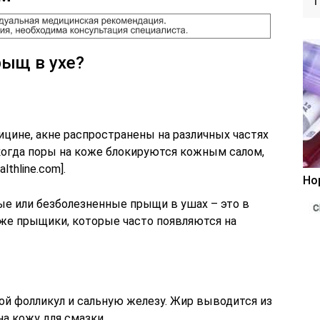
ыщ в ухе?
дицине, акне распространены на различных частях
 когда поры на коже блокируются кожным салом,
thline.com].
Но
ые или безболезненные прыщи в ушах – это в
же прыщики, которые часто появляются на
ой фолликул и сальную железу. Жир выводится из
а кожу для смазки.