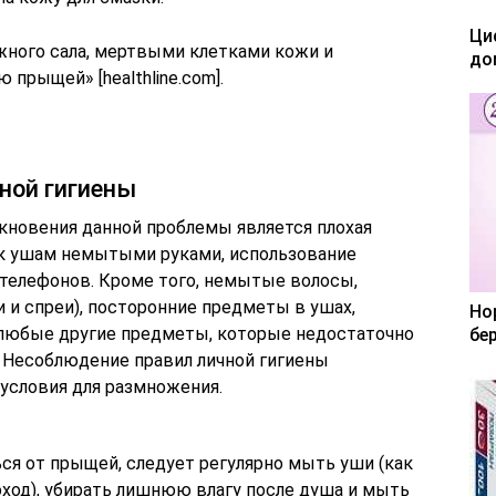
Ци
ного сала, мертвыми клетками кожи и
до
прыщей» [healthline.com].
ной гигиены
новения данной проблемы является плохая
ия к ушам немытыми руками, использование
телефонов. Кроме того, немытые волосы,
и и спреи), посторонние предметы в ушах,
Но
и любые другие предметы, которые недостаточно
бе
. Несоблюдение правил личной гигиены
условия для размножения.
ся от прыщей, следует регулярно мыть уши (как
оход), убирать лишнюю влагу после душа и мыть