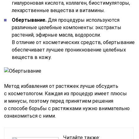
и минусы, поэтому перед принятием решения
о способе борьбы с растяжками нужно внимательно
ознакомиться с ними.
Читайте также:
Глюкозотолерантный
тест при
беременности
Что делать, если на попе остались
шрамы
Даже салонные процедуры не гарантируют полное
избавление от стрий. Если не получилось убрать
застарелые растяжки, то следует постоянно
ухаживать за кожей, втирая в нее увлажняющие
и питательные косметические крема. Если верхний