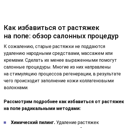
Рассмотрим подробнее как избавиться от растяжек
на попе радикальными методами:
Химический пилинг.
Удаление растяжек
происходит в результате воздействия на кожу
химических веществ. Агрессивные компоненты
раздражают поверхностные слои кожи, запуская
регенеративные процессы.
Шлифовка лазером.
Рубцовая ткань выпаривается
лазерным лучом. Операция требует
предварительной подготовки и проводится под
наркозом.
Радиолифтинг.
Растяжки на ягодицах устраняются
с помощью радиоволны. Она проникает в глубокие
слои кожи, прогревая ткани, чем стимулирует
процесс регенерации и выработку эластина
и коллагена.