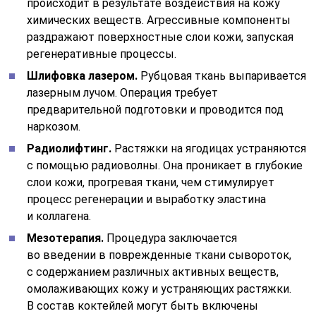
Мезотерапия.
Процедура заключается
во введении в поврежденные ткани сывороток,
с содержанием различных активных веществ,
омолаживающих кожу и устраняющих растяжки.
В состав коктейлей могут быть включены
гиалуроновая кислота, коллаген, биостимуляторы,
лекарственные вещества и витамины.
Обертывание.
Для процедуры используются
различные целебные компоненты: экстракты
растений, эфирные масла, водоросли.
В отличие от косметических средств, обертывание
обеспечивает лучшее проникновение целебных
веществ в кожу.
Метод избавления от растяжек лучше обсудить
с косметологом. Каждая из процедур имеет плюсы