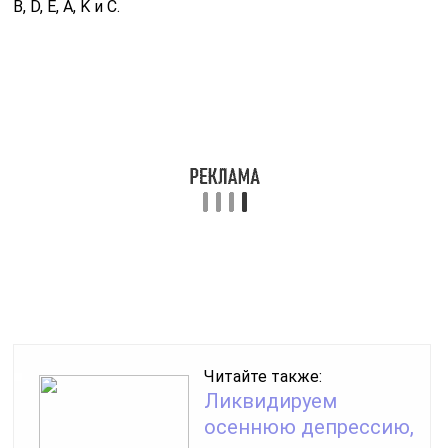
Читайте также:
Ликвидируем
осеннюю депрессию,
едим и худеем
Массаж против растяжек
Для того чтобы кожа на попе всегда была в тонусе
и с целью улучшения обменных процессов полезно
делать массаж. Растяжки на ягодицах
не возникнут если процедуру делать периодически,
курсами по пятнадцать дней.
Массаж нужно делать круговыми растирающими
движениями, периодически пощипывая кожу.
Во время ручного массажа необходимо использовать