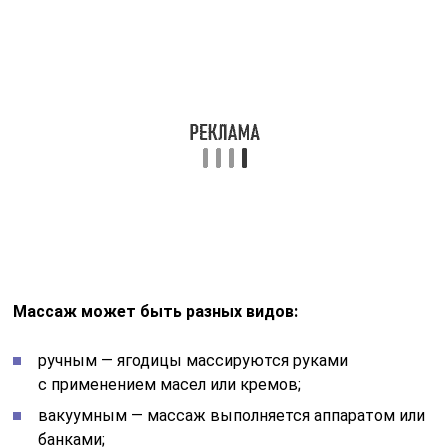
ручным — ягодицы массируются руками
с применением масел или кремов;
вакуумным — массаж выполняется аппаратом или
банками;
гидромассажем — кожа массируется струей воды
под напором;
криомассажем — массаж делается с помощью
кубиков льда.
Рецепты народных средств
Как избавиться от растяжек на ягодицах подскажут
народные целители. В качестве целебных
компонентов могут быть использованы разные
средства: мумие, кофе, лекарственные растения,
овощи или плоды. Многочисленные рецепты
приготовления кремов, скрабов и питательных масок