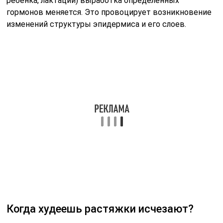
Когда худеешь растяжки исчезают?
Правда ли, что если похудеть, растяжки исчезнут?
Нет, это миф. Наоборот, игнорируя косметологический
уход за кожей тела, вы рискуете еще больше
усугубить ситуацию, сделав их более обширными и
видимыми.
Можно ли как то убрать растяжки?
Полностью избавиться от растяжек практически
невозможно, но можно сделать их едва заметными и
одновременно существенно снизить дряблость кожи
в области скопления стрий. Самые популярные
методы устранения растяжек: Удаление растяжек
лазером – наиболее результативный способ