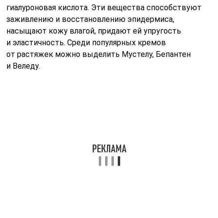
гиалуроновая кислота. Эти вещества способствуют
заживлению и восстановлению эпидермиса,
насыщают кожу влагой, придают ей упругость
и эластичность. Среди популярных кремов
от растяжек можно выделить Мустелу, Бепантен
и Веледу.
Масла и витамины от растяжек
Избавиться от растяжек на ягодицах помогут масла
растений миндаля, персика, авокадо, оливы и эфирные
масла мяты, лаванды, цитрусовых, гвоздики, розы.
Во время беременности из эфирных масел следует
отдать предпочтение апельсиновому, лавандовому,
маслу розы и мелиссы.
Масла можно добавлять в крема или скрабы, которые
используются для ухода за кожей. Их так же можно
применять при различных процедурах: обертывании,