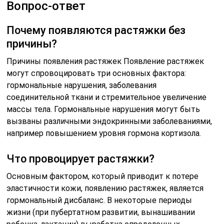
Основным фактором, который приводит к потере
эластичности кожи, появлению растяжек, является
гормональный дисбаланс. В некоторые периоды
жизни (при пубертатном развитии, вынашивании
ребенка, лактации) выработка определенных
гормонов меняется. Это провоцирует возникновение
изменений структуры эпидермиса и его слоев.