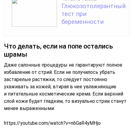
слой кожи будет гладким, то визуально стрии станут
менее выраженными.
https://youtube.com/watch?v=n6GaR4yMHjo
Вопрос-ответ
Почему появляются растяжки без
причины?
Причины появления растяжек Появление растяжек
могут спровоцировать три основных фактора:
гормональные нарушения, заболевания
соединительной ткани и стремительное увеличение
массы тела. Гормональные нарушения могут быть
вызваны различными эндокринными заболеваниями,
например повышением уровня гормона кортизола.
Что провоцирует растяжки?