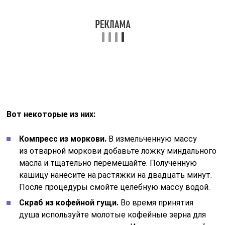
масла и тщательно перемешайте. Полученную
кашицу нанесите на растяжки на двадцать минут.
После процедуры смойте целебную массу водой.
Скраб из кофейной гущи.
Во время принятия
душа используйте молотые кофейные зерна для
пилинга кожи с растяжками. Интенсивно втирайте
кофе в кожу. Растяжки станут менее заметными,
если периодически повторять эту процедуру.
Компресс из алоэ.
Измельчите сто грамм листьев
в блендере, добавьте две ложки овсяной муки,
тщательно перемешайте. Нанесите средство
на растяжки, оставьте на 15-20 минут.
По завершению процедуры смойте смесь.