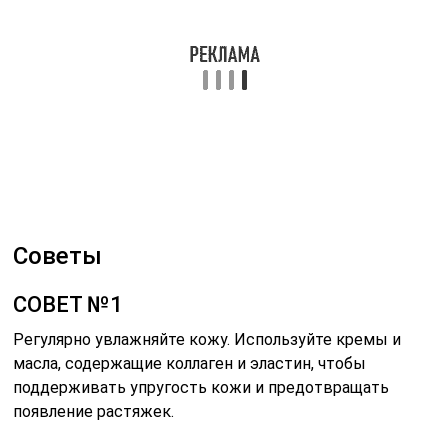
Регулярно увлажняйте кожу. Используйте кремы и
масла, содержащие коллаген и эластин, чтобы
поддерживать упругость кожи и предотвращать
появление растяжек.
СОВЕТ №2
Следите за своим питанием. Включайте в рацион
продукты, богатые витаминами A, C и E, а также
омега-3 жирными кислотами, которые способствуют
улучшению состояния кожи.
СОВЕТ №3
Занимайтесь физической активностью. Упражнения,
такие как силовые тренировки и кардио, помогают
поддерживать нормальный вес и тонус мышц, что
может снизить риск появления растяжек.