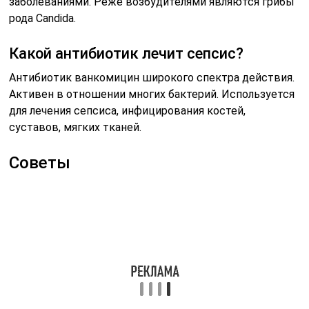
заболеваниями. Реже возбудителями являются грибы
рода Candida.
Какой антибиотик лечит сепсис?
Антибиотик ванкомицин широкого спектра действия.
Активен в отношении многих бактерий. Используется
для лечения сепсиса, инфицирования костей,
суставов, мягких тканей.
Советы
СОВЕТ №1
Обратите внимание на ранние симптомы. Сепсис
может начинаться с обычной инфекции, поэтому
важно следить за такими признаками, как высокая
температура, озноб, учащенное сердцебиение и
спутанность сознания. При их появлении немедленно
обратитесь к врачу.