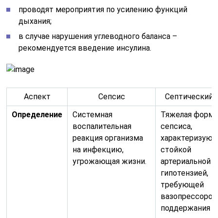
проводят мероприятия по усилению функций
дыхания;
в случае нарушения углеводного баланса –
рекомендуется введение инсулина.
Аспект
Сепсис
Септический 
Определение
Системная
Тяжелая форм
воспалительная
сепсиса,
реакция организма
характеризующ
на инфекцию,
стойкой
угрожающая жизни.
артериальной
гипотензией,
требующей
вазопрессоров
поддержания