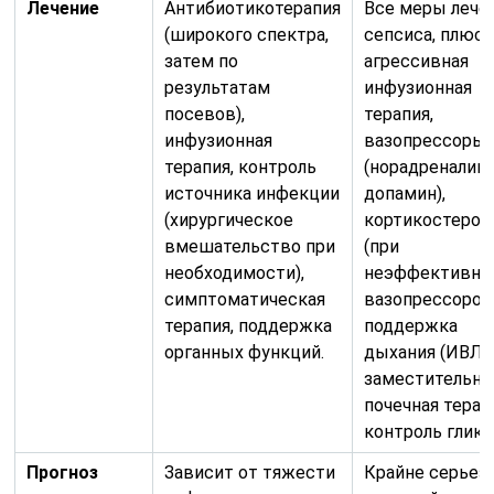
Лечение
Антибиотикотерапия
Все меры лече
(широкого спектра,
сепсиса, плюс:
затем по
агрессивная
результатам
инфузионная
посевов),
терапия,
инфузионная
вазопрессоры
терапия, контроль
(норадреналин,
источника инфекции
допамин),
(хирургическое
кортикостеро
вмешательство при
(при
необходимости),
неэффективно
симптоматическая
вазопрессоров)
терапия, поддержка
поддержка
органных функций.
дыхания (ИВЛ),
заместительна
почечная терап
контроль глике
Прогноз
Зависит от тяжести
Крайне серьез