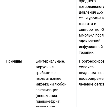
среднего
артериального
давления ≥65 м
ст., и уровнем
лактата в
сыворотке >2
ммоль/л после
адекватной
инфузионной
терапии.
Причины
Бактериальные,
Прогрессиров
вирусные,
сепсиса,
грибковые,
неадекватное 
паразитарные
несвоевремен
инфекции любой
лечение сепсис
локализации
(пневмония,
пиелонефрит,