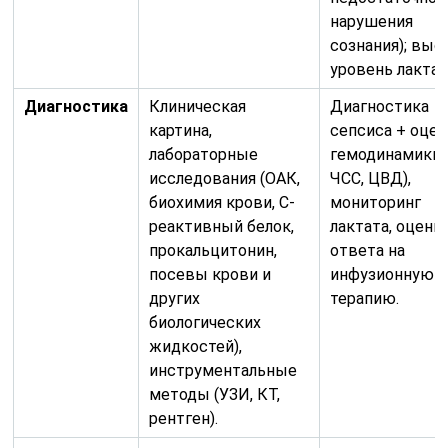
нарушения
сознания); выс
уровень лактат
Диагностика
Клиническая
Диагностика
картина,
сепсиса + оцен
лабораторные
гемодинамики 
исследования (ОАК,
ЧСС, ЦВД),
биохимия крови, С-
мониторинг
реактивный белок,
лактата, оценк
прокальцитонин,
ответа на
посевы крови и
инфузионную
других
терапию.
биологических
жидкостей),
инструментальные
методы (УЗИ, КТ,
рентген).