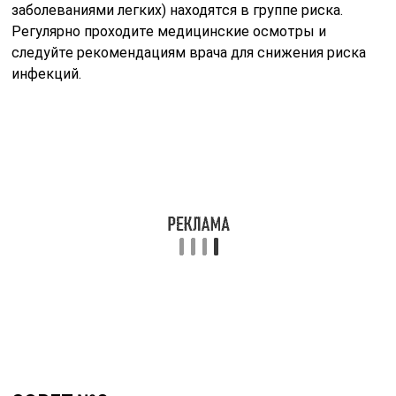
СОВЕТ №3
Знайте, как оказать первую помощь. Если вы
заметили у кого-то признаки сепсиса, немедленно
вызовите скорую помощь и постарайтесь
поддерживать пострадавшего в сознании, пока не
приедет помощь. Обеспечьте ему комфорт и следите
за его состоянием.
СОВЕТ №4
Следите за гигиеной. Регулярное мытье рук и
соблюдение правил гигиены помогут предотвратить
инфекции, которые могут привести к сепсису.