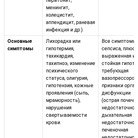
перитонит,
менингит,
холецистит,
аппендицит, раневая
инфекция и др.).
Основные
Лихорадка или
Все симптомы
симптомы
гипотермия,
сепсиса, плюс:
тахикардия,
выраженная и
тахипноэ, изменение
стойкая гипоте
психического
требующая
статуса, олигурия,
вазопрессоров
гипотензия, кожные
признаки орга
проявления (сыпь,
дисфункции
мраморность),
(острая почечн
нарушения
недостаточнос
свертываемости
дыхательная
крови.
недостаточнос
печеночная
недостаточнос