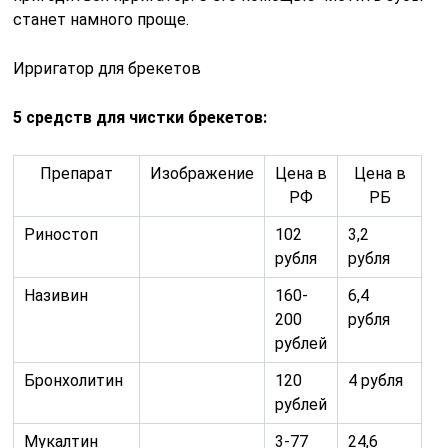
станет намного проще.
Ирригатор для брекетов
5 средств для чистки брекетов:
Препарат
Изображение
Цена в
Цена в
РФ
РБ
Риностоп
102
3,2
рубля
рубля
Називин
160-
6,4
200
рубля
рублей
Бронхолитин
120
4 рубля
рублей
Мукалтин
3-77
24,6