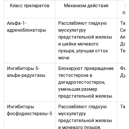
Класс препаратов
Механизм действия
П
пр
Альфа-1-
Расслабляют гладкую
Там
адреноблокаторы
мускулатуру
Сил
предстательной железы
Аль
и шейки мочевого
Док
пузыря, улучшая отток
Тер
мочи.
Ингибиторы 5-
Блокируют превращение
Фин
альфа-редуктазы
тестостерона в
Дут
дигидротестостерон,
уменьшая размер
предстательной железы.
Ингибиторы
Расслабляют гладкую
Тад
фосфодиэстеразы-5
мускулатуру
предстательной железы
и мочевого пузыря,