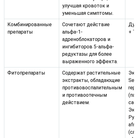
улучшая кровоток и
уменьшая симптомы.
Комбинированные
Сочетают действие
Дут
препараты
альфа-1-
+ Т
адреноблокаторов и
ингибиторов 5-альфа-
редуктазы для более
выраженного эффекта.
Фитопрепараты
Содержат растительные
Экс
экстракты, обладающие
Ser
противовоспалительным
rep
и противоотечным
(па
действием.
саба
Экс
Pyg
afr
(сл