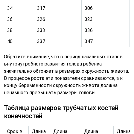
Таблица размеров трубчатых костей
конечностей
Срок в
Длина
Длина
Длина
Длина
неделях
кости
бедренной
костей
плечев
голени
кости в
предплечья
кости 
в мм
мм
в мм
мм
12
—
7,3
—
—
14
—
12,4
—
—
16
18
20
15
18
18
24
27
20
24
20
30
33
26
30
22
35
39
30
35