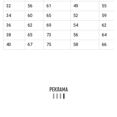
Важные данные первого исследования
Как указывалось выше, на первом скрининге
обязательно измеряется толщина воротникового
пространства (ТВП). Это область, которая заполнена
жидкостью и расположена между мягкими тканями
вокруг позвоночника и внутренним слоем кожи.
Увеличение этого пространства может быть
признаком хромосомных мутаций, поэтому врач УЗИ
направляет беременную на консультацию к генетику