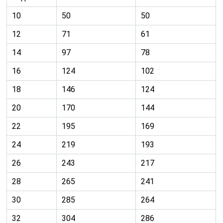
26
243
217
28
265
241
30
285
264
32
304
286
34
317
306
36
326
323
38
333
336
40
337
347
Обратите внимание, что в период начальных этапов
внутриутробного развития голова ребёнка
значительно обгоняет в размерах окружность живота.
В процессе роста эти показатели сравниваются, а к
концу беременности окружность живота должна
ненамного превышать размеры головы.