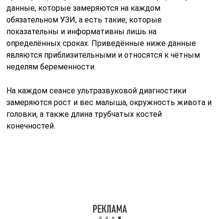
данные, которые замеряются на каждом
обязательном УЗИ, а есть такие, которые
показательны и информативны лишь на
определённых сроках. Приведённые ниже данные
являются приблизительными и относятся к чётным
неделям беременности.
На каждом сеансе ультразвуковой диагностики
замеряются рост и вес малыша, окружность живота и
головки, а также длина трубчатых костей
конечностей.
Таблица размеров плода по неделям
Срок в неделях
Вес (г)
Длина (см)
8
1
1,6
10
4
3,1