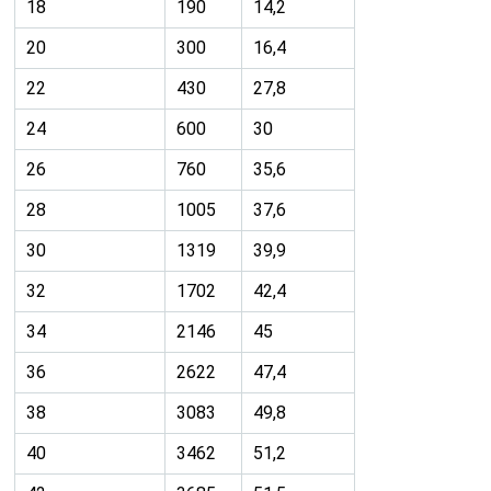
36
2622
47,4
38
3083
49,8
40
3462
51,2
42
3685
51,5
Таблица размеров головки по неделям
Срок в
Среднее значение
Среднее
неделях
лобно-затылочного
значение
размера (ЛЗР) в мм
бипариетального
размера в мм
12
—
21
14
—
27
16
45
34