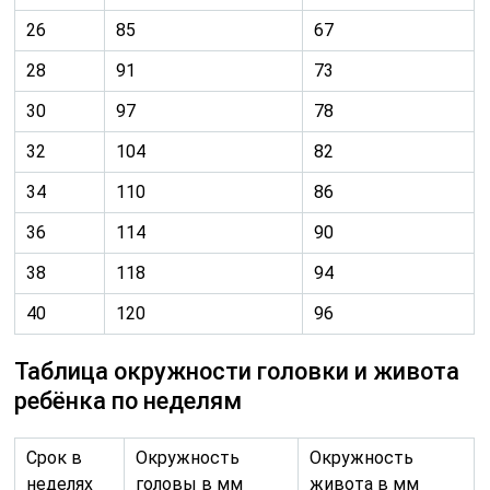
Таблица окружности головки и живота
ребёнка по неделям
Срок в
Окружность
Окружность
неделях
головы в мм
живота в мм
10
50
50
12
71
61
14
97
78
16
124
102
18
146
124
20
170
144
22
195
169
24
219
193