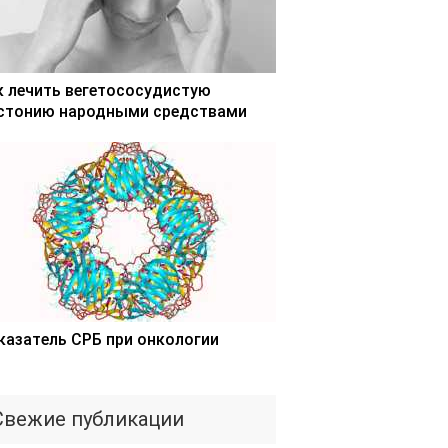
к лечить вегетососудистую
стонию народными средствами
казатель СРБ при онкологии
Свежие публикации