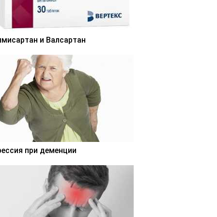
лмисартан и Валсартан
рессия при деменции