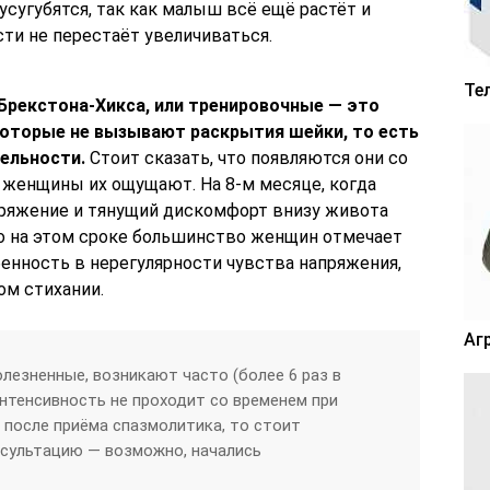
усугубятся, так как малыш всё ещё растёт и
ти не перестаёт увеличиваться.
Те
 Брекстона-Хикса, или тренировочные — это
которые не вызывают раскрытия шейки, то есть
ельности.
Стоит сказать, что появляются они со
се женщины их ощущают. На 8-м месяце, когда
пряжение и тянущий дискомфорт внизу живота
но на этом сроке большинство женщин отмечает
енность в нерегулярности чувства напряжения,
ом стихании.
Аг
лезненные, возникают часто (более 6 раз в
 интенсивность не проходит со временем при
 после приёма спазмолитика, то стоит
нсультацию — возможно, начались