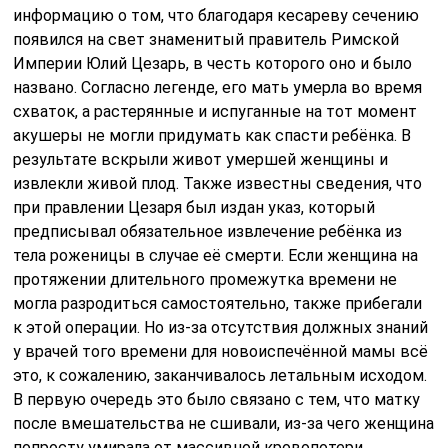
информацию о том, что благодаря кесареву сечению
появился на свет знаменитый правитель Римской
Империи Юлий Цезарь, в честь которого оно и было
названо. Согласно легенде, его мать умерла во время
схваток, а растерянные и испуганные на тот момент
акушеры не могли придумать как спасти ребёнка. В
результате вскрыли живот умершей женщины и
извлекли живой плод. Также известны сведения, что
при правлении Цезаря был издан указ, который
предписывал обязательное извлечение ребёнка из
тела роженицы в случае её смерти. Если женщина на
протяжении длительного промежутка времени не
могла разродиться самостоятельно, также прибегали
к этой операции. Но из-за отсутствия должных знаний
у врачей того времени для новоиспечённой мамы всё
это, к сожалению, заканчивалось летальным исходом.
В первую очередь это было связано с тем, что матку
после вмешательства не сшивали, из-за чего женщина
попросту умирала от массивной кровопотери.