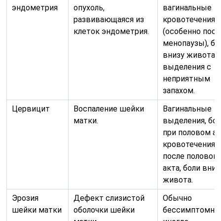
эндометрия
опухоль,
вагинальные
развивающаяся из
кровотечения
клеток эндометрия.
(особенно посл
менопаузы), бо
внизу живота,
выделения с
неприятным
запахом.
Цервицит
Воспаление шейки
Вагинальные
матки.
выделения, бо
при половом ак
кровотечения
после половог
акта, боли вниз
живота.
Эрозия
Дефект слизистой
Обычно
шейки матки
оболочки шейки
бессимптомно,