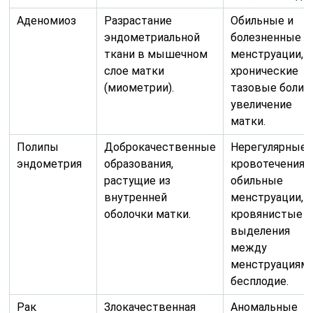
Аденомиоз
Разрастание
Обильные и
эндометриальной
болезненные
ткани в мышечном
менструации,
слое матки
хронические
(миометрии).
тазовые боли,
увеличение
матки.
Полипы
Доброкачественные
Нерегулярные
эндометрия
образования,
кровотечения,
растущие из
обильные
внутренней
менструации,
оболочки матки.
кровянистые
выделения
между
менструациями
бесплодие.
Рак
Злокачественная
Аномальные