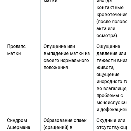
матки.
иногда
контактные
кровотечения
(после половог
акта или
осмотра).
Пролапс
Опущение или
Ощущение
матки
выпадение матки из
давления или
своего нормального
тяжести внизу
положения.
живота,
ощущение
инородного тел
во влагалище,
проблемы с
мочеиспускан
и дефекацией.
Синдром
Образование спаек
Скудные или
Ашермана
(сращений) в
отсутствующи