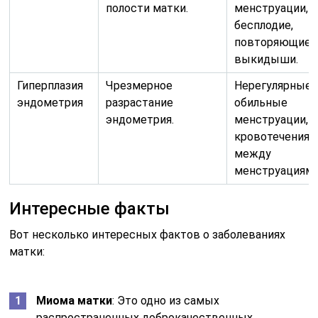
полости матки.
менструации,
бесплодие,
повторяющиес
выкидыши.
Гиперплазия
Чрезмерное
Нерегулярные 
эндометрия
разрастание
обильные
эндометрия.
менструации,
кровотечения
между
менструациями
Интересные факты
Вот несколько интересных фактов о заболеваниях
матки:
Миома матки
: Это одно из самых
распространенных доброкачественных